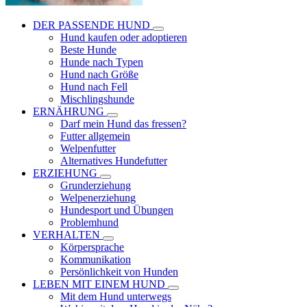
DER PASSENDE HUND
Hund kaufen oder adoptieren
Beste Hunde
Hunde nach Typen
Hund nach Größe
Hund nach Fell
Mischlingshunde
ERNÄHRUNG
Darf mein Hund das fressen?
Futter allgemein
Welpenfutter
Alternatives Hundefutter
ERZIEHUNG
Grunderziehung
Welpenerziehung
Hundesport und Übungen
Problemhund
VERHALTEN
Körpersprache
Kommunikation
Persönlichkeit von Hunden
LEBEN MIT EINEM HUND
Mit dem Hund unterwegs