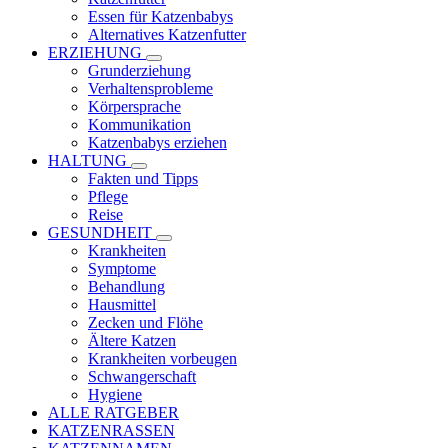
Essen für Katzenbabys
Alternatives Katzenfutter
ERZIEHUNG
Grunderziehung
Verhaltensprobleme
Körpersprache
Kommunikation
Katzenbabys erziehen
HALTUNG
Fakten und Tipps
Pflege
Reise
GESUNDHEIT
Krankheiten
Symptome
Behandlung
Hausmittel
Zecken und Flöhe
Ältere Katzen
Krankheiten vorbeugen
Schwangerschaft
Hygiene
ALLE RATGEBER
KATZENRASSEN