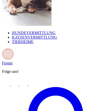
HUNDEVERMITTLUNG
KATZENVERMITTLUNG
TIERHEIME
Forum
Folge uns!