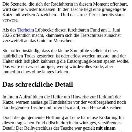
Die Szenerie, die sich der Radfahrerin in diesem Moment offenbart,
wird sie nie wieder loslassen: In der Tasche liegt eine graugetigerte
Katze mit weißen Abzeichen... Und das arme Tier ist bereits stark
verwest.
Als das
Tierheim
Lübbecke diesen furchtbaren Fund am 1. Juni
2026 öffentlich macht, klammern sich die Tierschützer zunächst
verzweifelt an das Gute im Menschen.
Sie hoffen inständig, dass die kleine Samtpfote vielleicht eines
natürlichen Todes gestorben ist oder erlöst werden musste, und der
Halter sich lediglich kaltherzig die Entsorgungskosten sparen wollte.
Das wäre ein zwar trauriges, wenig würdevolles Ende, aber
immerhin eines ohne langes Leiden.
Das schreckliche Detail
In ihrem Aufruf bitten die Helfer um Hinweise zur Herkunft der
Katze, warnen ansässige Hundehalter vor der vorübergehend noch
dort liegenden Tasche und rufen dazu auf, von Hetze abzusehen.
Doch die gut gemeinte Hoffnung auf eine harmlose Erklärung für
diesen tragischen Fund erlischt durch ein winziges, verstörendes
Detail: Der Reißverschluss der Tasche war gezielt
mit einem