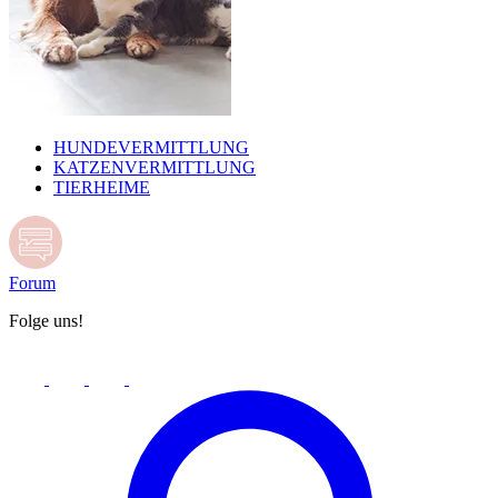
HUNDEVERMITTLUNG
KATZENVERMITTLUNG
TIERHEIME
Forum
Folge uns!