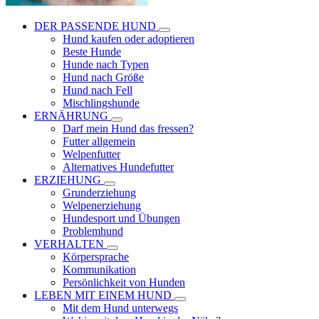
DER PASSENDE HUND
Hund kaufen oder adoptieren
Beste Hunde
Hunde nach Typen
Hund nach Größe
Hund nach Fell
Mischlingshunde
ERNÄHRUNG
Darf mein Hund das fressen?
Futter allgemein
Welpenfutter
Alternatives Hundefutter
ERZIEHUNG
Grunderziehung
Welpenerziehung
Hundesport und Übungen
Problemhund
VERHALTEN
Körpersprache
Kommunikation
Persönlichkeit von Hunden
LEBEN MIT EINEM HUND
Mit dem Hund unterwegs