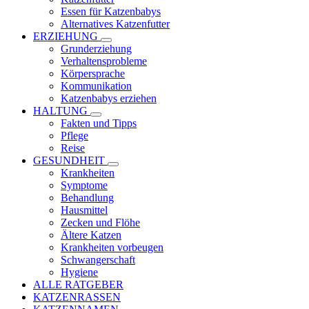
Essen für Katzenbabys
Alternatives Katzenfutter
ERZIEHUNG
Grunderziehung
Verhaltensprobleme
Körpersprache
Kommunikation
Katzenbabys erziehen
HALTUNG
Fakten und Tipps
Pflege
Reise
GESUNDHEIT
Krankheiten
Symptome
Behandlung
Hausmittel
Zecken und Flöhe
Ältere Katzen
Krankheiten vorbeugen
Schwangerschaft
Hygiene
ALLE RATGEBER
KATZENRASSEN