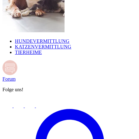
HUNDEVERMITTLUNG
KATZENVERMITTLUNG
TIERHEIME
Forum
Folge uns!