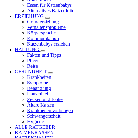
Essen für Katzenbabys
Alternatives Katzenfutter
ERZIEHUNG
Grunderziehung
Verhaltensprobleme
Körpersprache
Kommunikation
Katzenbabys erziehen
HALTUNG
Fakten und Tipps
Pflege
Reise
GESUNDHEIT
Krankheiten
Symptome
Behandlung
Hausmittel
Zecken und Flöhe
Ältere Katzen
Krankheiten vorbeugen
Schwangerschaft
Hygiene
ALLE RATGEBER
KATZENRASSEN