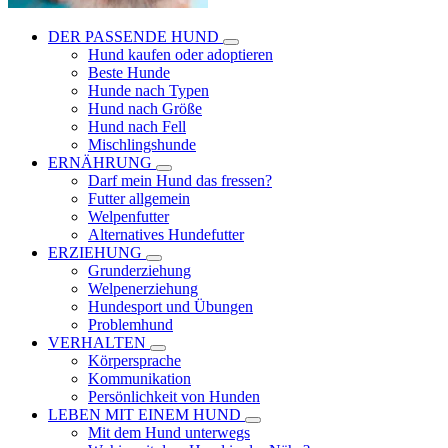
DER PASSENDE HUND
Hund kaufen oder adoptieren
Beste Hunde
Hunde nach Typen
Hund nach Größe
Hund nach Fell
Mischlingshunde
ERNÄHRUNG
Darf mein Hund das fressen?
Futter allgemein
Welpenfutter
Alternatives Hundefutter
ERZIEHUNG
Grunderziehung
Welpenerziehung
Hundesport und Übungen
Problemhund
VERHALTEN
Körpersprache
Kommunikation
Persönlichkeit von Hunden
LEBEN MIT EINEM HUND
Mit dem Hund unterwegs