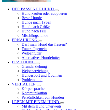
DER PASSENDE HUND
Hund kaufen oder adoptieren
Beste Hunde
Hunde nach Typen
Hund nach Größe
Hund nach Fell
Mischlingshunde
ERNÄHRUNG
Darf mein Hund das fressen?
Futter allgemein
Welpenfutter
Alternatives Hundefutter
ERZIEHUNG
Grunderziehung
Welpenerziehung
Hundesport und Übungen
Problemhund
VERHALTEN
Körpersprache
Kommunikation
Persönlichkeit von Hunden
LEBEN MIT EINEM HUND
Mit dem Hund unterwegs