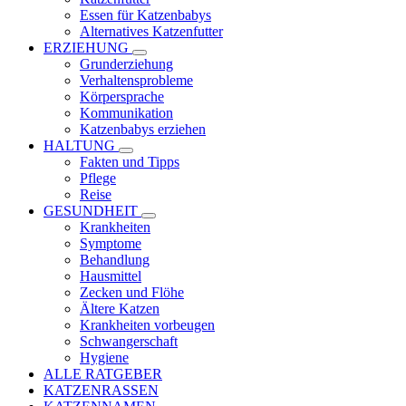
Essen für Katzenbabys
Alternatives Katzenfutter
ERZIEHUNG
Grunderziehung
Verhaltensprobleme
Körpersprache
Kommunikation
Katzenbabys erziehen
HALTUNG
Fakten und Tipps
Pflege
Reise
GESUNDHEIT
Krankheiten
Symptome
Behandlung
Hausmittel
Zecken und Flöhe
Ältere Katzen
Krankheiten vorbeugen
Schwangerschaft
Hygiene
ALLE RATGEBER
KATZENRASSEN