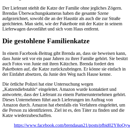
Der Lieferant stiehlt die Katze der Familie ohne jegliches Zögern.
Brendas Überwachungskameras haben die gesamte Szene
aufgezeichnet, sowohl die an der Haustür als auch die zur Straße
gerichteten. Man sieht, wie der Paketbote mit der Katze in seinem
Lieferwagen davonfährt und sich vom Haus entfernt.
Die gestohlene Familienkatze
In einem Facebook-Beitrag gibt Brenda an, dass sie beweisen kann,
dass Junie seit vor ein paar Jahren zu ihrer Familie gehört. Sie besitzt
auch Fotos von Junie mit ihren Kätzchen. Brenda fordert den
Paketboten auf, die Katze zurückzubringen. Er könne sie einfach in
der Einfahrt absetzen, da Junie den Weg nach Hause kenne.
Die örtliche Polizei hat eine Untersuchung wegen
„Katzendiebstahls“ eingeleitet. Amazon wurde kontaktiert und
antwortete, dass der Lieferant zu einem Partnerunternehmen gehört.
Dieses Unternehmen führt auch Lieferungen im Auftrag von
Amazon durch. Amazon hat ebenfalls ein Verfahren eingeleitet, um
die Person zu identifizieren. Ziel ist es, den Täter zu finden und die
Katze wiederzubeschaffen.
https://www.facebook.com/brendasan21/posts/pfbid0