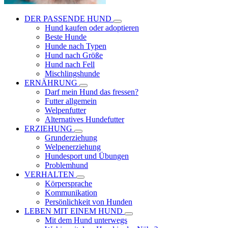
DER PASSENDE HUND
Hund kaufen oder adoptieren
Beste Hunde
Hunde nach Typen
Hund nach Größe
Hund nach Fell
Mischlingshunde
ERNÄHRUNG
Darf mein Hund das fressen?
Futter allgemein
Welpenfutter
Alternatives Hundefutter
ERZIEHUNG
Grunderziehung
Welpenerziehung
Hundesport und Übungen
Problemhund
VERHALTEN
Körpersprache
Kommunikation
Persönlichkeit von Hunden
LEBEN MIT EINEM HUND
Mit dem Hund unterwegs