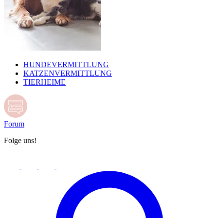
HUNDEVERMITTLUNG
KATZENVERMITTLUNG
TIERHEIME
Forum
Folge uns!