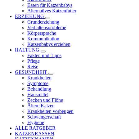
Essen für Katzenbabys
Alternatives Katzenfutter
ERZIEHUNG
Grunderziehung
Verhaltensprobleme
Körpersprache
Kommunikation
Katzenbabys erziehen
HALTUNG
Fakten und Tipps
Pflege
Reise
GESUNDHEIT
Krankheiten
Symptome
Behandlung
Hausmittel
Zecken und Flöhe
Ältere Katzen
Krankheiten vorbeugen
Schwangerschaft
Hygiene
ALLE RATGEBER
KATZENRASSEN