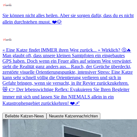
Sie können nicht alles heilen. Aber sie sorgen dafür, dass du es nicht
allein durchstehen musst. ❤️🐶
« Eine Katze findet IMMER ihren Weg zurück... » Wirklich? 🤔🔥
Man glaubt oft, dass unsere kleinen Samtpfoten ein eingebautes
GPS haben. Doch wenn ein Feuer alles auf seinem Weg verwüstet,
sieht die Realität ganz anders aus... Rauch, der Gerüche überdeckt,
zerstörte visuelle Orientierungspunkte, intensiver Stress: Eine Katze
kann sehr schnell völlig die Orientierung verlieren und sich in
Gefahr bringen, wenn sie versucht, in ihr Revier zurückzukehren.
😿 👉 Der lebenswichtige Reflex: Evakuieren Sie Ihren Begleiter
immer mit sich und lassen Sie ihn NIEMALS allein in ein
Katastrophengebiet zurückkehren! ❤️‍🩹
Beliebte Katzen-News
Neueste Katzennachrichten