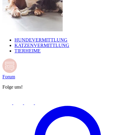
HUNDEVERMITTLUNG
KATZENVERMITTLUNG
TIERHEIME
Forum
Folge uns!