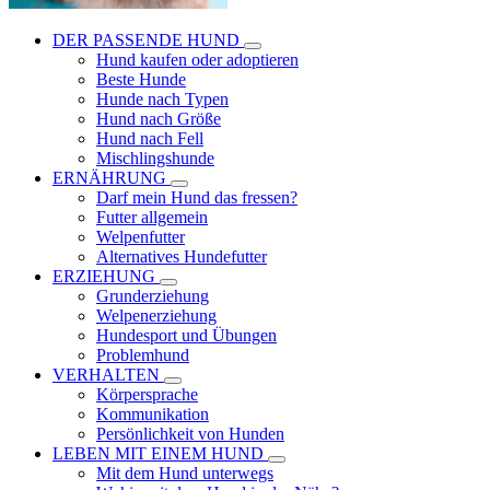
DER PASSENDE HUND
Hund kaufen oder adoptieren
Beste Hunde
Hunde nach Typen
Hund nach Größe
Hund nach Fell
Mischlingshunde
ERNÄHRUNG
Darf mein Hund das fressen?
Futter allgemein
Welpenfutter
Alternatives Hundefutter
ERZIEHUNG
Grunderziehung
Welpenerziehung
Hundesport und Übungen
Problemhund
VERHALTEN
Körpersprache
Kommunikation
Persönlichkeit von Hunden
LEBEN MIT EINEM HUND
Mit dem Hund unterwegs