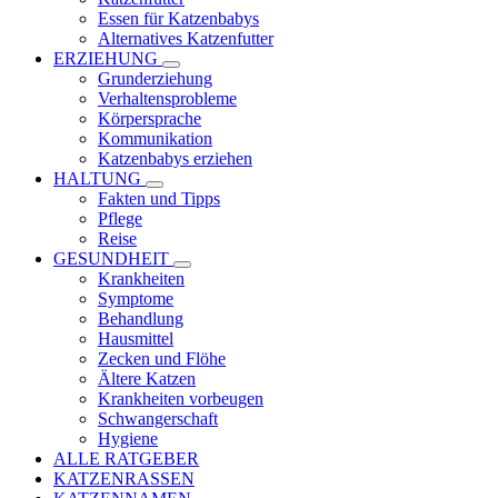
Essen für Katzenbabys
Alternatives Katzenfutter
ERZIEHUNG
Grunderziehung
Verhaltensprobleme
Körpersprache
Kommunikation
Katzenbabys erziehen
HALTUNG
Fakten und Tipps
Pflege
Reise
GESUNDHEIT
Krankheiten
Symptome
Behandlung
Hausmittel
Zecken und Flöhe
Ältere Katzen
Krankheiten vorbeugen
Schwangerschaft
Hygiene
ALLE RATGEBER
KATZENRASSEN