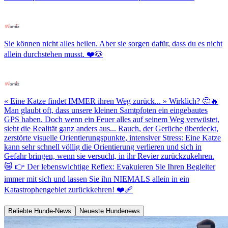
Sie können nicht alles heilen. Aber sie sorgen dafür, dass du es nicht
allein durchstehen musst. ❤️🐶
« Eine Katze findet IMMER ihren Weg zurück... » Wirklich? 🤔🔥
Man glaubt oft, dass unsere kleinen Samtpfoten ein eingebautes
GPS haben. Doch wenn ein Feuer alles auf seinem Weg verwüstet,
sieht die Realität ganz anders aus... Rauch, der Gerüche überdeckt,
zerstörte visuelle Orientierungspunkte, intensiver Stress: Eine Katze
kann sehr schnell völlig die Orientierung verlieren und sich in
Gefahr bringen, wenn sie versucht, in ihr Revier zurückzukehren.
😿 👉 Der lebenswichtige Reflex: Evakuieren Sie Ihren Begleiter
immer mit sich und lassen Sie ihn NIEMALS allein in ein
Katastrophengebiet zurückkehren! ❤️‍🩹
Beliebte Hunde-News
Neueste Hundenews