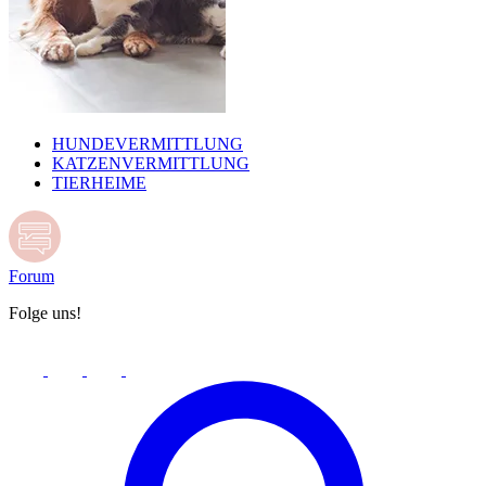
HUNDEVERMITTLUNG
KATZENVERMITTLUNG
TIERHEIME
Forum
Folge uns!