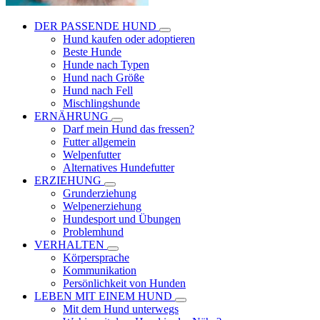
DER PASSENDE HUND
Hund kaufen oder adoptieren
Beste Hunde
Hunde nach Typen
Hund nach Größe
Hund nach Fell
Mischlingshunde
ERNÄHRUNG
Darf mein Hund das fressen?
Futter allgemein
Welpenfutter
Alternatives Hundefutter
ERZIEHUNG
Grunderziehung
Welpenerziehung
Hundesport und Übungen
Problemhund
VERHALTEN
Körpersprache
Kommunikation
Persönlichkeit von Hunden
LEBEN MIT EINEM HUND
Mit dem Hund unterwegs