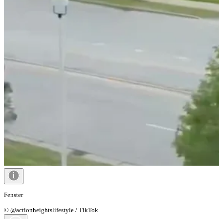
Fenster
© @actionheightslifestyle / TikTok