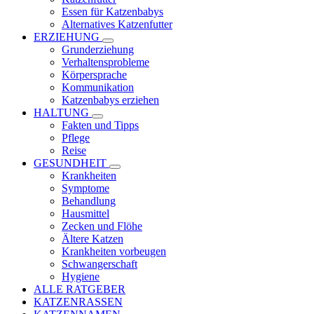
Essen für Katzenbabys
Alternatives Katzenfutter
ERZIEHUNG
Grunderziehung
Verhaltensprobleme
Körpersprache
Kommunikation
Katzenbabys erziehen
HALTUNG
Fakten und Tipps
Pflege
Reise
GESUNDHEIT
Krankheiten
Symptome
Behandlung
Hausmittel
Zecken und Flöhe
Ältere Katzen
Krankheiten vorbeugen
Schwangerschaft
Hygiene
ALLE RATGEBER
KATZENRASSEN