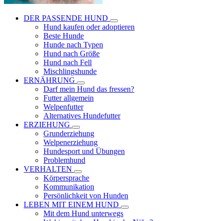
DER PASSENDE HUND
Hund kaufen oder adoptieren
Beste Hunde
Hunde nach Typen
Hund nach Größe
Hund nach Fell
Mischlingshunde
ERNÄHRUNG
Darf mein Hund das fressen?
Futter allgemein
Welpenfutter
Alternatives Hundefutter
ERZIEHUNG
Grunderziehung
Welpenerziehung
Hundesport und Übungen
Problemhund
VERHALTEN
Körpersprache
Kommunikation
Persönlichkeit von Hunden
LEBEN MIT EINEM HUND
Mit dem Hund unterwegs