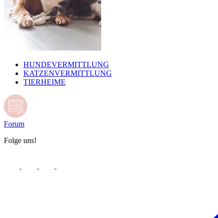
HUNDEVERMITTLUNG
KATZENVERMITTLUNG
TIERHEIME
Forum
Folge uns!