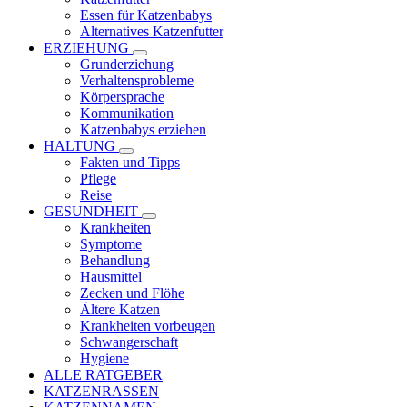
Essen für Katzenbabys
Alternatives Katzenfutter
ERZIEHUNG
Grunderziehung
Verhaltensprobleme
Körpersprache
Kommunikation
Katzenbabys erziehen
HALTUNG
Fakten und Tipps
Pflege
Reise
GESUNDHEIT
Krankheiten
Symptome
Behandlung
Hausmittel
Zecken und Flöhe
Ältere Katzen
Krankheiten vorbeugen
Schwangerschaft
Hygiene
ALLE RATGEBER
KATZENRASSEN