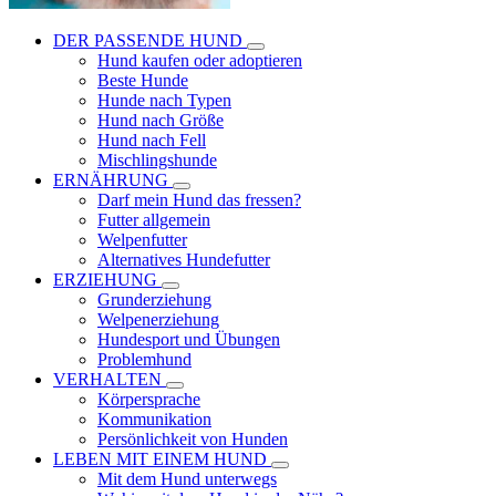
DER PASSENDE HUND
Hund kaufen oder adoptieren
Beste Hunde
Hunde nach Typen
Hund nach Größe
Hund nach Fell
Mischlingshunde
ERNÄHRUNG
Darf mein Hund das fressen?
Futter allgemein
Welpenfutter
Alternatives Hundefutter
ERZIEHUNG
Grunderziehung
Welpenerziehung
Hundesport und Übungen
Problemhund
VERHALTEN
Körpersprache
Kommunikation
Persönlichkeit von Hunden
LEBEN MIT EINEM HUND
Mit dem Hund unterwegs