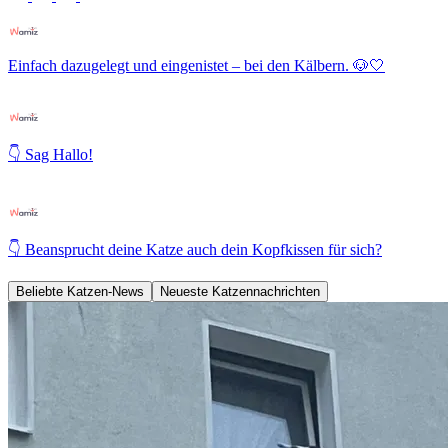
Einfach dazugelegt und eingenistet – bei den Kälbern. 🐶🤍
👇 Sag Hallo!
👇 Beansprucht deine Katze auch dein Kopfkissen für sich?
Beliebte Katzen-News
Neueste Katzennachrichten