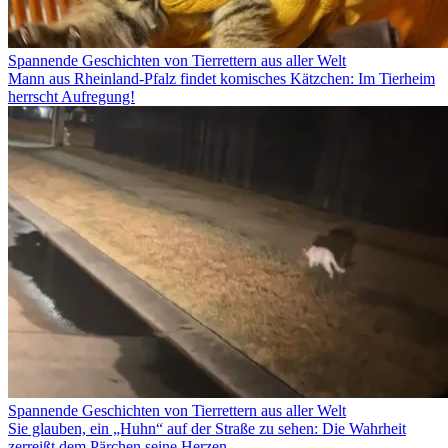
Spannende Geschichten von Tierrettern aus aller Welt
Mann aus Rheinland-Pfalz findet komisches Kätzchen: Im Tierheim
herrscht Aufregung!
Spannende Geschichten von Tierrettern aus aller Welt
Sie glauben, ein „Huhn“ auf der Straße zu sehen: Die Wahrheit
zerreißt dem Pärchen seine Herzen