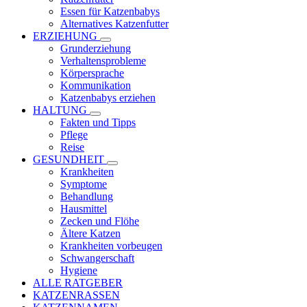
Essen für Katzenbabys
Alternatives Katzenfutter
ERZIEHUNG
Grunderziehung
Verhaltensprobleme
Körpersprache
Kommunikation
Katzenbabys erziehen
HALTUNG
Fakten und Tipps
Pflege
Reise
GESUNDHEIT
Krankheiten
Symptome
Behandlung
Hausmittel
Zecken und Flöhe
Ältere Katzen
Krankheiten vorbeugen
Schwangerschaft
Hygiene
ALLE RATGEBER
KATZENRASSEN