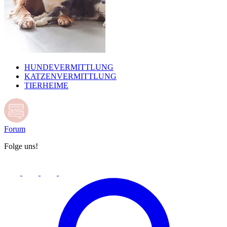
HUNDEVERMITTLUNG
KATZENVERMITTLUNG
TIERHEIME
Forum
Folge uns!