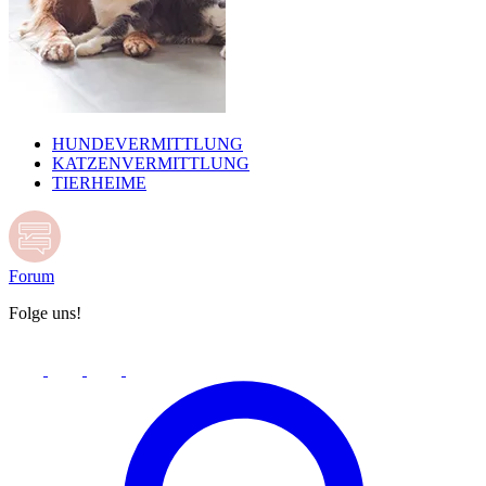
HUNDEVERMITTLUNG
KATZENVERMITTLUNG
TIERHEIME
Forum
Folge uns!