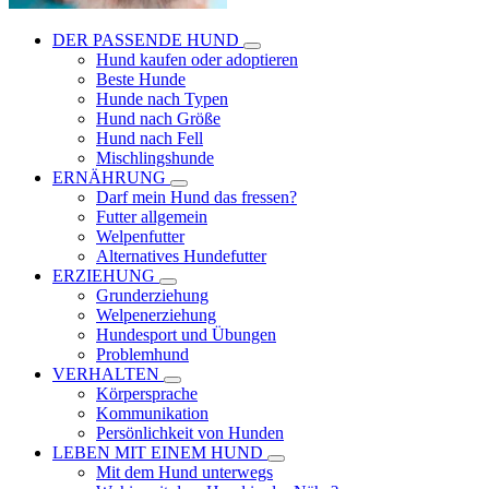
DER PASSENDE HUND
Hund kaufen oder adoptieren
Beste Hunde
Hunde nach Typen
Hund nach Größe
Hund nach Fell
Mischlingshunde
ERNÄHRUNG
Darf mein Hund das fressen?
Futter allgemein
Welpenfutter
Alternatives Hundefutter
ERZIEHUNG
Grunderziehung
Welpenerziehung
Hundesport und Übungen
Problemhund
VERHALTEN
Körpersprache
Kommunikation
Persönlichkeit von Hunden
LEBEN MIT EINEM HUND
Mit dem Hund unterwegs