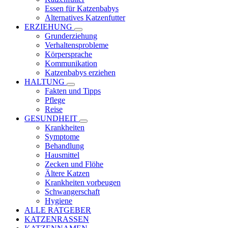
Essen für Katzenbabys
Alternatives Katzenfutter
ERZIEHUNG
Grunderziehung
Verhaltensprobleme
Körpersprache
Kommunikation
Katzenbabys erziehen
HALTUNG
Fakten und Tipps
Pflege
Reise
GESUNDHEIT
Krankheiten
Symptome
Behandlung
Hausmittel
Zecken und Flöhe
Ältere Katzen
Krankheiten vorbeugen
Schwangerschaft
Hygiene
ALLE RATGEBER
KATZENRASSEN