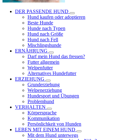
DER PASSENDE HUND
Hund kaufen oder adoptieren
Beste Hunde
Hunde nach Typen
Hund nach Größe
Hund nach Fell
Mischlingshunde
ERNÄHRUNG
Darf mein Hund das fressen?
Futter allgemein
Welpenfutter
Alternatives Hundefutter
ERZIEHUNG
Grunderziehung
Welpenerziehung
Hundesport und Übungen
Problemhund
VERHALTEN
Körpersprache
Kommunikation
Persönlichkeit von Hunden
LEBEN MIT EINEM HUND
Mit dem Hund unterwegs