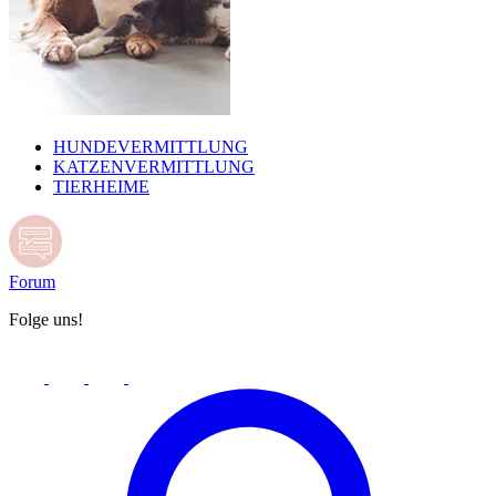
HUNDEVERMITTLUNG
KATZENVERMITTLUNG
TIERHEIME
Forum
Folge uns!