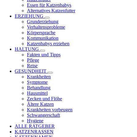
Essen für Katzenbabys
Alternatives Katzenfutter
ERZIEHUNG
Grunderziehung
Verhaltensprobleme
Körpersprache
Kommunikation
Katzenbabys erziehen
HALTUNG
Fakten und Tipps
Pflege
Reise
GESUNDHEIT
Krankheiten
Symptome
Behandlung
Hausmittel
Zecken und Flöhe
Ältere Katzen
Krankheiten vorbeugen
Schwangerschaft
Hygiene
ALLE RATGEBER
KATZENRASSEN