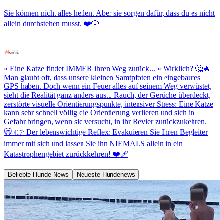
Sie können nicht alles heilen. Aber sie sorgen dafür, dass du es nicht
allein durchstehen musst. ❤️🐶
« Eine Katze findet IMMER ihren Weg zurück... » Wirklich? 🤔🔥
Man glaubt oft, dass unsere kleinen Samtpfoten ein eingebautes
GPS haben. Doch wenn ein Feuer alles auf seinem Weg verwüstet,
sieht die Realität ganz anders aus... Rauch, der Gerüche überdeckt,
zerstörte visuelle Orientierungspunkte, intensiver Stress: Eine Katze
kann sehr schnell völlig die Orientierung verlieren und sich in
Gefahr bringen, wenn sie versucht, in ihr Revier zurückzukehren.
😿 👉 Der lebenswichtige Reflex: Evakuieren Sie Ihren Begleiter
immer mit sich und lassen Sie ihn NIEMALS allein in ein
Katastrophengebiet zurückkehren! ❤️‍🩹
Beliebte Hunde-News
Neueste Hundenews