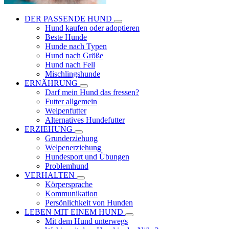
DER PASSENDE HUND
Hund kaufen oder adoptieren
Beste Hunde
Hunde nach Typen
Hund nach Größe
Hund nach Fell
Mischlingshunde
ERNÄHRUNG
Darf mein Hund das fressen?
Futter allgemein
Welpenfutter
Alternatives Hundefutter
ERZIEHUNG
Grunderziehung
Welpenerziehung
Hundesport und Übungen
Problemhund
VERHALTEN
Körpersprache
Kommunikation
Persönlichkeit von Hunden
LEBEN MIT EINEM HUND
Mit dem Hund unterwegs