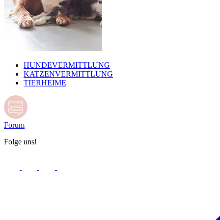
HUNDEVERMITTLUNG
KATZENVERMITTLUNG
TIERHEIME
Forum
Folge uns!