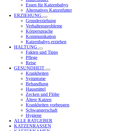
Essen für Katzenbabys
Alternatives Katzenfutter
ERZIEHUNG
Grunderziehung
Verhaltensprobleme
Körpersprache
Kommunikation
Katzenbabys erziehen
HALTUNG
Fakten und Tipps
Pflege
Reise
GESUNDHEIT
Krankheiten
Symptome
Behandlung
Hausmittel
Zecken und Flöhe
Ältere Katzen
Krankheiten vorbeugen
Schwangerschaft
Hygiene
ALLE RATGEBER
KATZENRASSEN