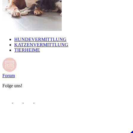
HUNDEVERMITTLUNG
KATZENVERMITTLUNG
TIERHEIME
Forum
Folge uns!