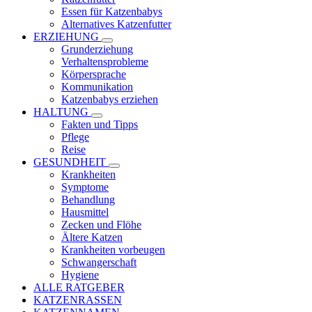
Essen für Katzenbabys
Alternatives Katzenfutter
ERZIEHUNG
Grunderziehung
Verhaltensprobleme
Körpersprache
Kommunikation
Katzenbabys erziehen
HALTUNG
Fakten und Tipps
Pflege
Reise
GESUNDHEIT
Krankheiten
Symptome
Behandlung
Hausmittel
Zecken und Flöhe
Ältere Katzen
Krankheiten vorbeugen
Schwangerschaft
Hygiene
ALLE RATGEBER
KATZENRASSEN