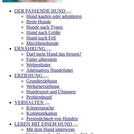
DER PASSENDE HUND
Hund kaufen oder adoptieren
Beste Hunde
Hunde nach Typen
Hund nach Größe
Hund nach Fell
Mischlingshunde
ERNÄHRUNG
Darf mein Hund das fressen?
Futter allgemein
Welpenfutter
Alternatives Hundefutter
ERZIEHUNG
Grunderziehung
Welpenerziehung
Hundesport und Übungen
Problemhund
VERHALTEN
Körpersprache
Kommunikation
Persönlichkeit von Hunden
LEBEN MIT EINEM HUND
Mit dem Hund unterwegs