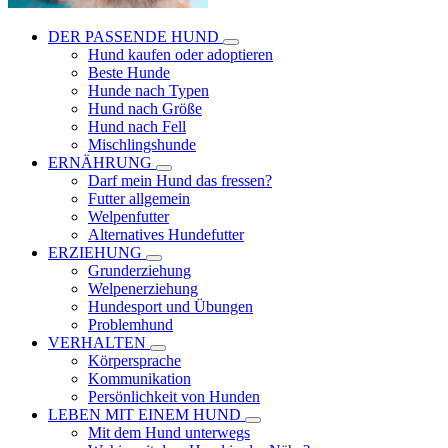
DER PASSENDE HUND
Hund kaufen oder adoptieren
Beste Hunde
Hunde nach Typen
Hund nach Größe
Hund nach Fell
Mischlingshunde
ERNÄHRUNG
Darf mein Hund das fressen?
Futter allgemein
Welpenfutter
Alternatives Hundefutter
ERZIEHUNG
Grunderziehung
Welpenerziehung
Hundesport und Übungen
Problemhund
VERHALTEN
Körpersprache
Kommunikation
Persönlichkeit von Hunden
LEBEN MIT EINEM HUND
Mit dem Hund unterwegs