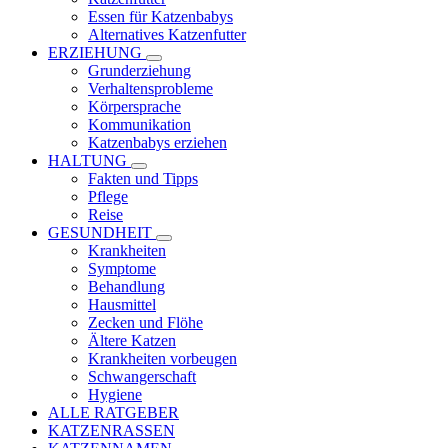
Essen für Katzenbabys
Alternatives Katzenfutter
ERZIEHUNG
Grunderziehung
Verhaltensprobleme
Körpersprache
Kommunikation
Katzenbabys erziehen
HALTUNG
Fakten und Tipps
Pflege
Reise
GESUNDHEIT
Krankheiten
Symptome
Behandlung
Hausmittel
Zecken und Flöhe
Ältere Katzen
Krankheiten vorbeugen
Schwangerschaft
Hygiene
ALLE RATGEBER
KATZENRASSEN