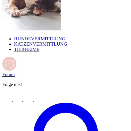
HUNDEVERMITTLUNG
KATZENVERMITTLUNG
TIERHEIME
Forum
Folge uns!