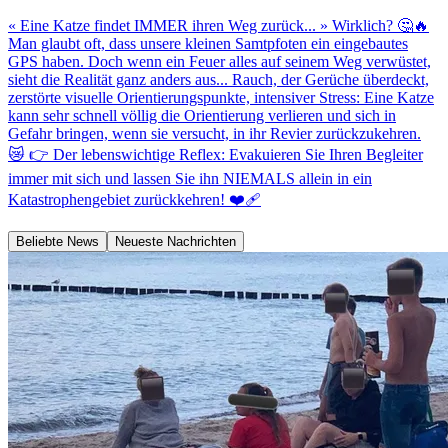
« Eine Katze findet IMMER ihren Weg zurück... » Wirklich? 🤔🔥
Man glaubt oft, dass unsere kleinen Samtpfoten ein eingebautes
GPS haben. Doch wenn ein Feuer alles auf seinem Weg verwüstet,
sieht die Realität ganz anders aus... Rauch, der Gerüche überdeckt,
zerstörte visuelle Orientierungspunkte, intensiver Stress: Eine Katze
kann sehr schnell völlig die Orientierung verlieren und sich in
Gefahr bringen, wenn sie versucht, in ihr Revier zurückzukehren.
😿 👉 Der lebenswichtige Reflex: Evakuieren Sie Ihren Begleiter
immer mit sich und lassen Sie ihn NIEMALS allein in ein
Katastrophengebiet zurückkehren! ❤️‍🩹
Beliebte News
Neueste Nachrichten