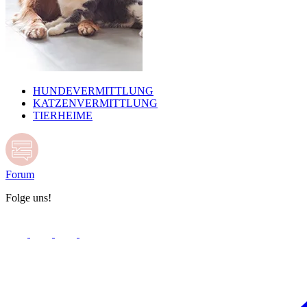
HUNDEVERMITTLUNG
KATZENVERMITTLUNG
TIERHEIME
Forum
Folge uns!