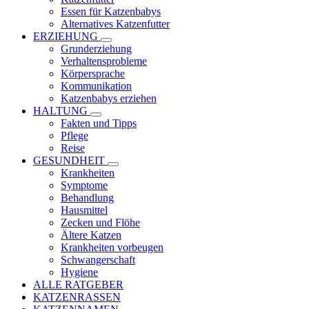
Essen für Katzenbabys
Alternatives Katzenfutter
ERZIEHUNG
Grunderziehung
Verhaltensprobleme
Körpersprache
Kommunikation
Katzenbabys erziehen
HALTUNG
Fakten und Tipps
Pflege
Reise
GESUNDHEIT
Krankheiten
Symptome
Behandlung
Hausmittel
Zecken und Flöhe
Ältere Katzen
Krankheiten vorbeugen
Schwangerschaft
Hygiene
ALLE RATGEBER
KATZENRASSEN