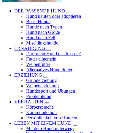
DER PASSENDE HUND
Hund kaufen oder adoptieren
Beste Hunde
Hunde nach Typen
Hund nach Größe
Hund nach Fell
Mischlingshunde
ERNÄHRUNG
Darf mein Hund das fressen?
Futter allgemein
Welpenfutter
Alternatives Hundefutter
ERZIEHUNG
Grunderziehung
Welpenerziehung
Hundesport und Übungen
Problemhund
VERHALTEN
Körpersprache
Kommunikation
Persönlichkeit von Hunden
LEBEN MIT EINEM HUND
Mit dem Hund unterwegs