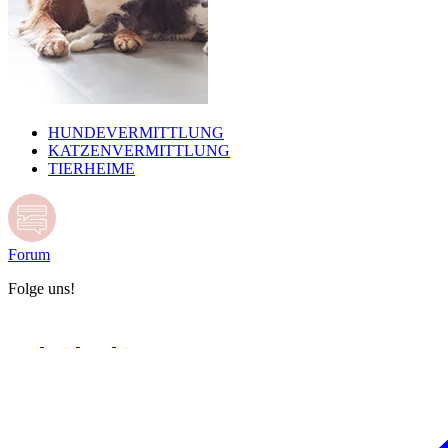
HUNDEVERMITTLUNG
KATZENVERMITTLUNG
TIERHEIME
Forum
Folge uns!