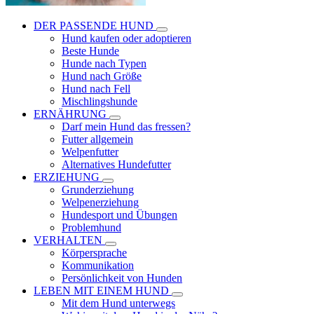
DER PASSENDE HUND
Hund kaufen oder adoptieren
Beste Hunde
Hunde nach Typen
Hund nach Größe
Hund nach Fell
Mischlingshunde
ERNÄHRUNG
Darf mein Hund das fressen?
Futter allgemein
Welpenfutter
Alternatives Hundefutter
ERZIEHUNG
Grunderziehung
Welpenerziehung
Hundesport und Übungen
Problemhund
VERHALTEN
Körpersprache
Kommunikation
Persönlichkeit von Hunden
LEBEN MIT EINEM HUND
Mit dem Hund unterwegs