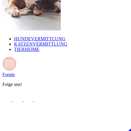
HUNDEVERMITTLUNG
KATZENVERMITTLUNG
TIERHEIME
Forum
Folge uns!