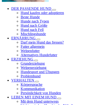
DER PASSENDE HUND
Hund kaufen oder adoptieren
Beste Hunde
Hunde nach Typen
Hund nach Größe
Hund nach Fell
Mischlingshunde
ERNÄHRUNG
Darf mein Hund das fressen?
Futter allgemein
Welpenfutter
Alternatives Hundefutter
ERZIEHUNG
Grunderziehung
Welpenerziehung
Hundesport und Übungen
Problemhund
VERHALTEN
Körpersprache
Kommunikation
Persönlichkeit von Hunden
LEBEN MIT EINEM HUND
Mit dem Hund unterwegs