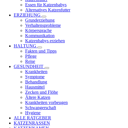
Essen für Katzenbabys
Alternatives Katzenfutter
ERZIEHUNG
Grunderziehung
Verhaltensprobleme
Körpersprache
Kommunikation
Katzenbabys erziehen
HALTUNG
Fakten und Tipps
Pflege
Reise
GESUNDHEIT
Krankheiten
Symptome
Behandlung
Hausmittel
Zecken und Flöhe
Ältere Katzen
Krankheiten vorbeugen
Schwangerschaft
Hygiene
ALLE RATGEBER
KATZENRASSEN