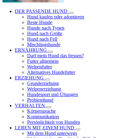
DER PASSENDE HUND
Hund kaufen oder adoptieren
Beste Hunde
Hunde nach Typen
Hund nach Größe
Hund nach Fell
Mischlingshunde
ERNÄHRUNG
Darf mein Hund das fressen?
Futter allgemein
Welpenfutter
Alternatives Hundefutter
ERZIEHUNG
Grunderziehung
Welpenerziehung
Hundesport und Übungen
Problemhund
VERHALTEN
Körpersprache
Kommunikation
Persönlichkeit von Hunden
LEBEN MIT EINEM HUND
Mit dem Hund unterwegs