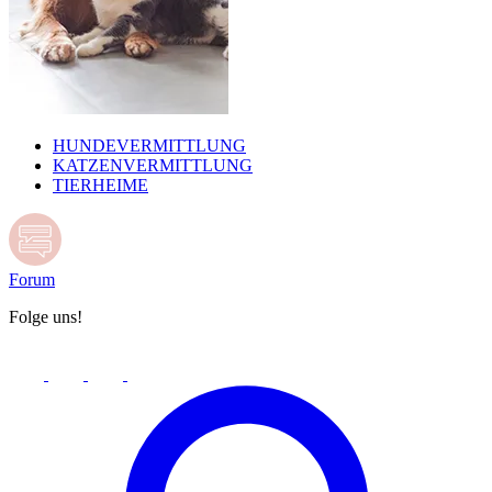
HUNDEVERMITTLUNG
KATZENVERMITTLUNG
TIERHEIME
Forum
Folge uns!