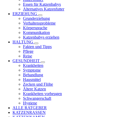
Essen für Katzenbabys
Alternatives Katzenfutter
ERZIEHUNG
Grunderziehung
Verhaltensprobleme
Körpersprache
Kommunikation
Katzenbabys erziehen
HALTUNG
Fakten und Tipps
Pflege
Reise
GESUNDHEIT
Krankheiten
Symptome
Behandlung
Hausmittel
Zecken und Flöhe
Ältere Katzen
Krankheiten vorbeugen
Schwangerschaft
Hygiene
ALLE RATGEBER
KATZENRASSEN