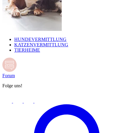
HUNDEVERMITTLUNG
KATZENVERMITTLUNG
TIERHEIME
Forum
Folge uns!