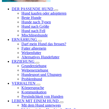
DER PASSENDE HUND
Hund kaufen oder adoptieren
Beste Hunde
Hunde nach Typen
Hund nach Größe
Hund nach Fell
Mischlingshunde
ERNÄHRUNG
Darf mein Hund das fressen?
Futter allgemein
Welpenfutter
Alternatives Hundefutter
ERZIEHUNG
Grunderziehung
Welpenerziehung
Hundesport und Übungen
Problemhund
VERHALTEN
Körpersprache
Kommunikation
Persönlichkeit von Hunden
LEBEN MIT EINEM HUND
Mit dem Hund unterwegs