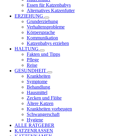
Essen für Katzenbabys
Alternatives Katzenfutter
ERZIEHUNG
Grunderziehung
Verhaltensprobleme
Körpersprache
Kommunikation
Katzenbabys erziehen
HALTUNG
Fakten und Tipps
Pflege
Reise
GESUNDHEIT
Krankheiten
Symptome
Behandlung
Hausmittel
Zecken und Flöhe
Ältere Katzen
Krankheiten vorbeugen
Schwangerschaft
Hygiene
ALLE RATGEBER
KATZENRASSEN