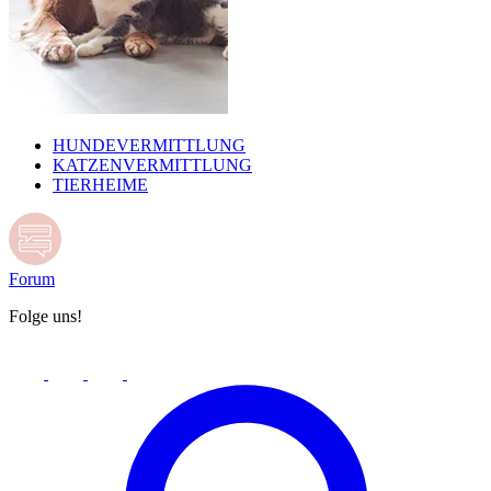
HUNDEVERMITTLUNG
KATZENVERMITTLUNG
TIERHEIME
Forum
Folge uns!