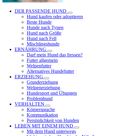
DER PASSENDE HUND
Hund kaufen oder adoptieren
Beste Hunde
Hunde nach Typen
Hund nach Größe
Hund nach Fell
Mischlingshunde
ERNÄHRUNG
Darf mein Hund das fressen?
Futter allgemein
Welpenfutter
Alternatives Hundefutter
ERZIEHUNG
Grunderziehung
Welpenerziehung
Hundesport und Übungen
Problemhund
VERHALTEN
Körpersprache
Kommunikation
Persönlichkeit von Hunden
LEBEN MIT EINEM HUND
Mit dem Hund unterwegs