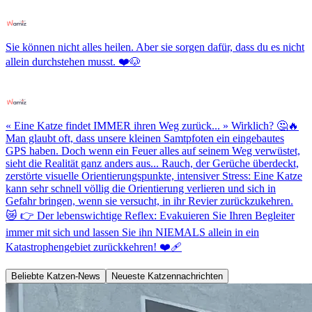
Sie können nicht alles heilen. Aber sie sorgen dafür, dass du es nicht
allein durchstehen musst. ❤️🐶
« Eine Katze findet IMMER ihren Weg zurück... » Wirklich? 🤔🔥
Man glaubt oft, dass unsere kleinen Samtpfoten ein eingebautes
GPS haben. Doch wenn ein Feuer alles auf seinem Weg verwüstet,
sieht die Realität ganz anders aus... Rauch, der Gerüche überdeckt,
zerstörte visuelle Orientierungspunkte, intensiver Stress: Eine Katze
kann sehr schnell völlig die Orientierung verlieren und sich in
Gefahr bringen, wenn sie versucht, in ihr Revier zurückzukehren.
😿 👉 Der lebenswichtige Reflex: Evakuieren Sie Ihren Begleiter
immer mit sich und lassen Sie ihn NIEMALS allein in ein
Katastrophengebiet zurückkehren! ❤️‍🩹
Beliebte Katzen-News
Neueste Katzennachrichten