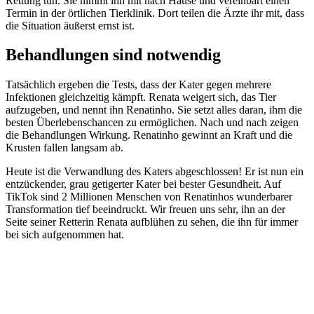
Rettung tun. Sie nimmt ihn mit nach Hause und vereinbart einen
Termin in der örtlichen Tierklinik. Dort teilen die Ärzte ihr mit, dass
die Situation äußerst ernst ist.
Behandlungen sind notwendig
Tatsächlich ergeben die Tests, dass der Kater gegen mehrere
Infektionen gleichzeitig kämpft. Renata weigert sich, das Tier
aufzugeben, und nennt ihn Renatinho. Sie setzt alles daran, ihm die
besten Überlebenschancen zu ermöglichen. Nach und nach zeigen
die Behandlungen Wirkung. Renatinho gewinnt an Kraft und die
Krusten fallen langsam ab.
Heute ist die Verwandlung des Katers abgeschlossen! Er ist nun ein
entzückender, grau getigerter Kater bei bester Gesundheit. Auf
TikTok sind 2 Millionen Menschen von Renatinhos wunderbarer
Transformation tief beeindruckt. Wir freuen uns sehr, ihn an der
Seite seiner Retterin Renata aufblühen zu sehen, die ihn für immer
bei sich aufgenommen hat.