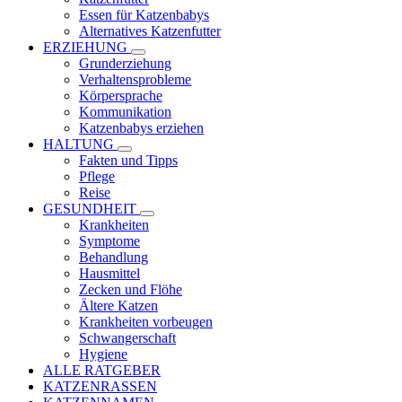
Essen für Katzenbabys
Alternatives Katzenfutter
ERZIEHUNG
Grunderziehung
Verhaltensprobleme
Körpersprache
Kommunikation
Katzenbabys erziehen
HALTUNG
Fakten und Tipps
Pflege
Reise
GESUNDHEIT
Krankheiten
Symptome
Behandlung
Hausmittel
Zecken und Flöhe
Ältere Katzen
Krankheiten vorbeugen
Schwangerschaft
Hygiene
ALLE RATGEBER
KATZENRASSEN