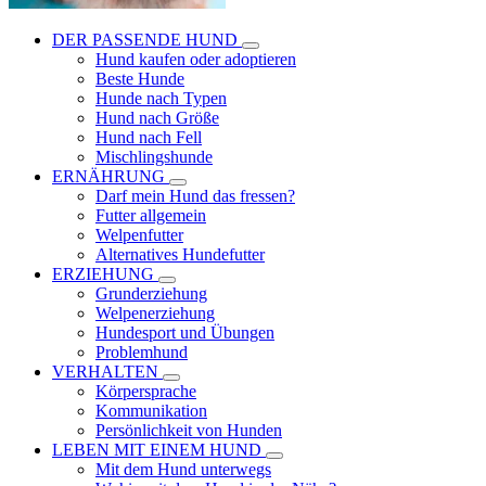
DER PASSENDE HUND
Hund kaufen oder adoptieren
Beste Hunde
Hunde nach Typen
Hund nach Größe
Hund nach Fell
Mischlingshunde
ERNÄHRUNG
Darf mein Hund das fressen?
Futter allgemein
Welpenfutter
Alternatives Hundefutter
ERZIEHUNG
Grunderziehung
Welpenerziehung
Hundesport und Übungen
Problemhund
VERHALTEN
Körpersprache
Kommunikation
Persönlichkeit von Hunden
LEBEN MIT EINEM HUND
Mit dem Hund unterwegs