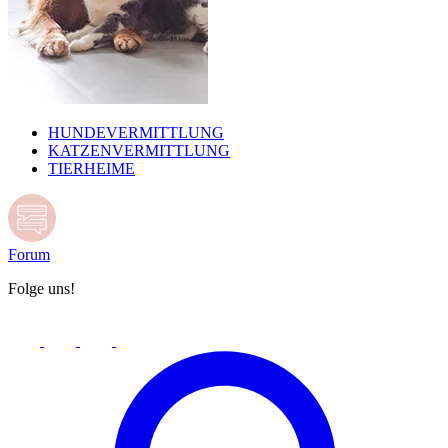
HUNDEVERMITTLUNG
KATZENVERMITTLUNG
TIERHEIME
Forum
Folge uns!