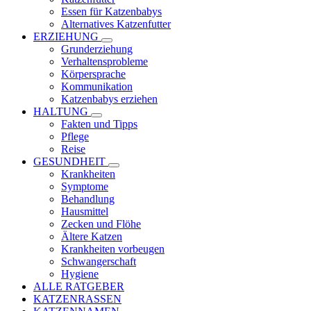
Essen für Katzenbabys
Alternatives Katzenfutter
ERZIEHUNG
Grunderziehung
Verhaltensprobleme
Körpersprache
Kommunikation
Katzenbabys erziehen
HALTUNG
Fakten und Tipps
Pflege
Reise
GESUNDHEIT
Krankheiten
Symptome
Behandlung
Hausmittel
Zecken und Flöhe
Ältere Katzen
Krankheiten vorbeugen
Schwangerschaft
Hygiene
ALLE RATGEBER
KATZENRASSEN