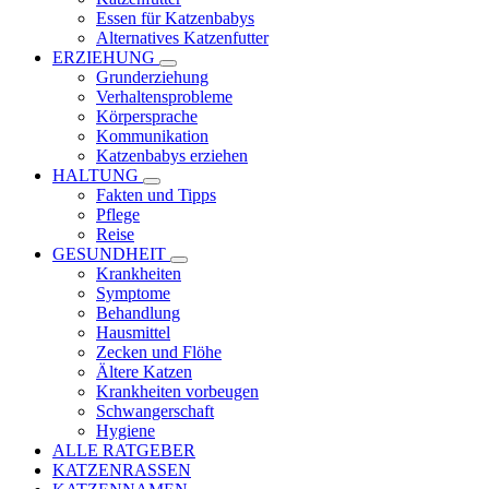
Essen für Katzenbabys
Alternatives Katzenfutter
ERZIEHUNG
Grunderziehung
Verhaltensprobleme
Körpersprache
Kommunikation
Katzenbabys erziehen
HALTUNG
Fakten und Tipps
Pflege
Reise
GESUNDHEIT
Krankheiten
Symptome
Behandlung
Hausmittel
Zecken und Flöhe
Ältere Katzen
Krankheiten vorbeugen
Schwangerschaft
Hygiene
ALLE RATGEBER
KATZENRASSEN