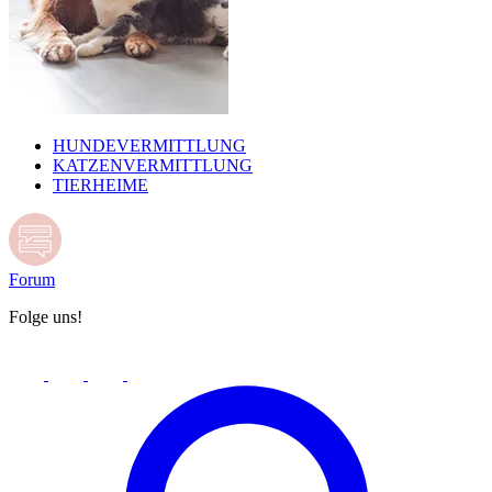
HUNDEVERMITTLUNG
KATZENVERMITTLUNG
TIERHEIME
Forum
Folge uns!