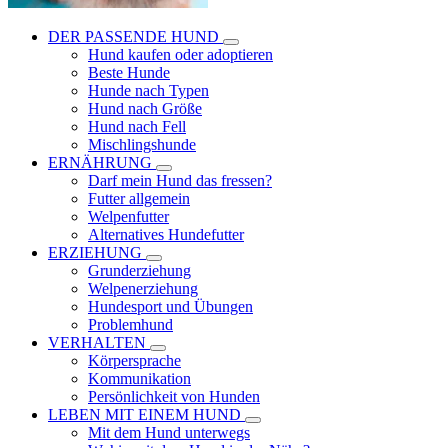
DER PASSENDE HUND
Hund kaufen oder adoptieren
Beste Hunde
Hunde nach Typen
Hund nach Größe
Hund nach Fell
Mischlingshunde
ERNÄHRUNG
Darf mein Hund das fressen?
Futter allgemein
Welpenfutter
Alternatives Hundefutter
ERZIEHUNG
Grunderziehung
Welpenerziehung
Hundesport und Übungen
Problemhund
VERHALTEN
Körpersprache
Kommunikation
Persönlichkeit von Hunden
LEBEN MIT EINEM HUND
Mit dem Hund unterwegs