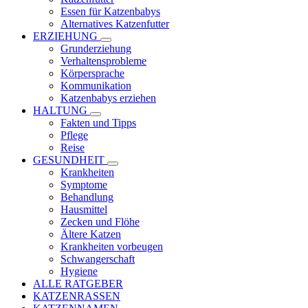
Essen für Katzenbabys
Alternatives Katzenfutter
ERZIEHUNG
Grunderziehung
Verhaltensprobleme
Körpersprache
Kommunikation
Katzenbabys erziehen
HALTUNG
Fakten und Tipps
Pflege
Reise
GESUNDHEIT
Krankheiten
Symptome
Behandlung
Hausmittel
Zecken und Flöhe
Ältere Katzen
Krankheiten vorbeugen
Schwangerschaft
Hygiene
ALLE RATGEBER
KATZENRASSEN