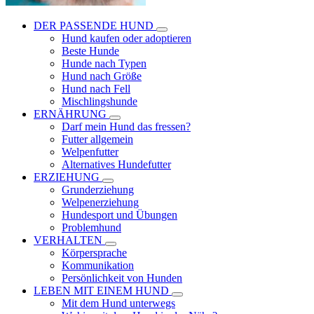
DER PASSENDE HUND
Hund kaufen oder adoptieren
Beste Hunde
Hunde nach Typen
Hund nach Größe
Hund nach Fell
Mischlingshunde
ERNÄHRUNG
Darf mein Hund das fressen?
Futter allgemein
Welpenfutter
Alternatives Hundefutter
ERZIEHUNG
Grunderziehung
Welpenerziehung
Hundesport und Übungen
Problemhund
VERHALTEN
Körpersprache
Kommunikation
Persönlichkeit von Hunden
LEBEN MIT EINEM HUND
Mit dem Hund unterwegs