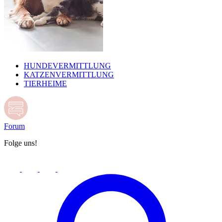
HUNDEVERMITTLUNG
KATZENVERMITTLUNG
TIERHEIME
Forum
Folge uns!