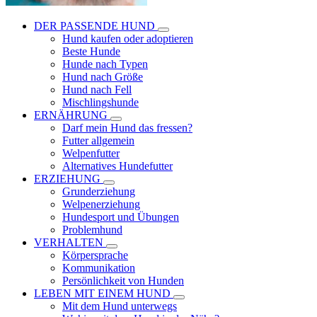
DER PASSENDE HUND
Hund kaufen oder adoptieren
Beste Hunde
Hunde nach Typen
Hund nach Größe
Hund nach Fell
Mischlingshunde
ERNÄHRUNG
Darf mein Hund das fressen?
Futter allgemein
Welpenfutter
Alternatives Hundefutter
ERZIEHUNG
Grunderziehung
Welpenerziehung
Hundesport und Übungen
Problemhund
VERHALTEN
Körpersprache
Kommunikation
Persönlichkeit von Hunden
LEBEN MIT EINEM HUND
Mit dem Hund unterwegs