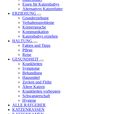
Essen für Katzenbabys
Alternatives Katzenfutter
ERZIEHUNG
Grunderziehung
Verhaltensprobleme
Körpersprache
Kommunikation
Katzenbabys erziehen
HALTUNG
Fakten und Tipps
Pflege
Reise
GESUNDHEIT
Krankheiten
Symptome
Behandlung
Hausmittel
Zecken und Flöhe
Ältere Katzen
Krankheiten vorbeugen
Schwangerschaft
Hygiene
ALLE RATGEBER
KATZENRASSEN