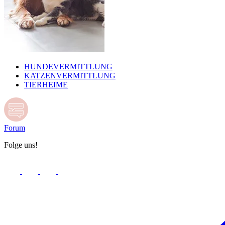
HUNDEVERMITTLUNG
KATZENVERMITTLUNG
TIERHEIME
Forum
Folge uns!