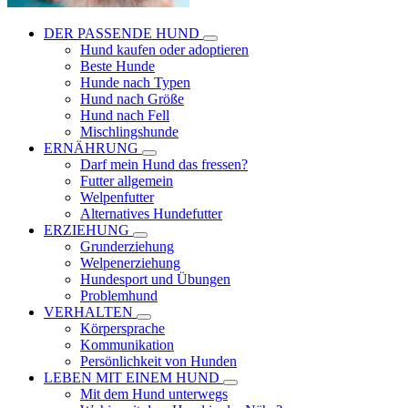
DER PASSENDE HUND
Hund kaufen oder adoptieren
Beste Hunde
Hunde nach Typen
Hund nach Größe
Hund nach Fell
Mischlingshunde
ERNÄHRUNG
Darf mein Hund das fressen?
Futter allgemein
Welpenfutter
Alternatives Hundefutter
ERZIEHUNG
Grunderziehung
Welpenerziehung
Hundesport und Übungen
Problemhund
VERHALTEN
Körpersprache
Kommunikation
Persönlichkeit von Hunden
LEBEN MIT EINEM HUND
Mit dem Hund unterwegs