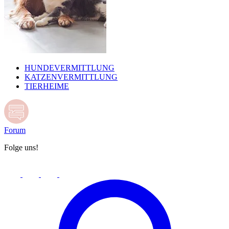
HUNDEVERMITTLUNG
KATZENVERMITTLUNG
TIERHEIME
Forum
Folge uns!