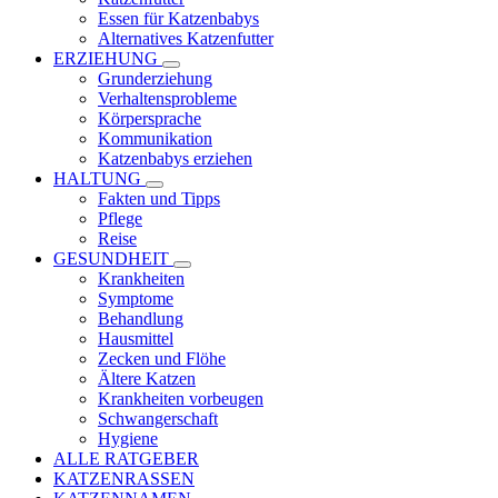
Essen für Katzenbabys
Alternatives Katzenfutter
ERZIEHUNG
Grunderziehung
Verhaltensprobleme
Körpersprache
Kommunikation
Katzenbabys erziehen
HALTUNG
Fakten und Tipps
Pflege
Reise
GESUNDHEIT
Krankheiten
Symptome
Behandlung
Hausmittel
Zecken und Flöhe
Ältere Katzen
Krankheiten vorbeugen
Schwangerschaft
Hygiene
ALLE RATGEBER
KATZENRASSEN