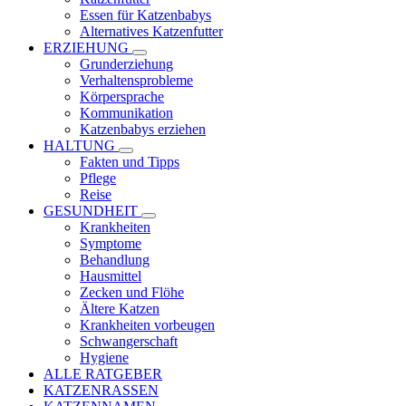
Essen für Katzenbabys
Alternatives Katzenfutter
ERZIEHUNG
Grunderziehung
Verhaltensprobleme
Körpersprache
Kommunikation
Katzenbabys erziehen
HALTUNG
Fakten und Tipps
Pflege
Reise
GESUNDHEIT
Krankheiten
Symptome
Behandlung
Hausmittel
Zecken und Flöhe
Ältere Katzen
Krankheiten vorbeugen
Schwangerschaft
Hygiene
ALLE RATGEBER
KATZENRASSEN