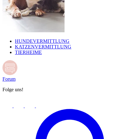
HUNDEVERMITTLUNG
KATZENVERMITTLUNG
TIERHEIME
Forum
Folge uns!