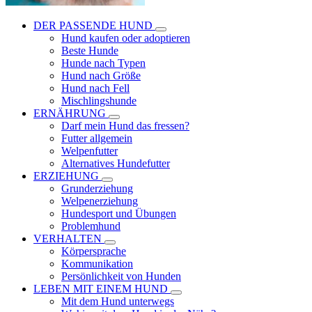
DER PASSENDE HUND
Hund kaufen oder adoptieren
Beste Hunde
Hunde nach Typen
Hund nach Größe
Hund nach Fell
Mischlingshunde
ERNÄHRUNG
Darf mein Hund das fressen?
Futter allgemein
Welpenfutter
Alternatives Hundefutter
ERZIEHUNG
Grunderziehung
Welpenerziehung
Hundesport und Übungen
Problemhund
VERHALTEN
Körpersprache
Kommunikation
Persönlichkeit von Hunden
LEBEN MIT EINEM HUND
Mit dem Hund unterwegs