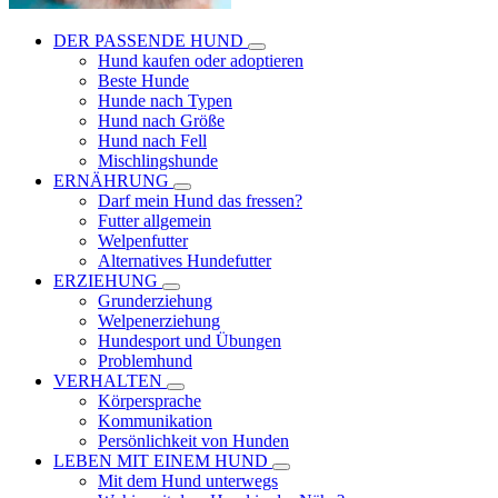
DER PASSENDE HUND
Hund kaufen oder adoptieren
Beste Hunde
Hunde nach Typen
Hund nach Größe
Hund nach Fell
Mischlingshunde
ERNÄHRUNG
Darf mein Hund das fressen?
Futter allgemein
Welpenfutter
Alternatives Hundefutter
ERZIEHUNG
Grunderziehung
Welpenerziehung
Hundesport und Übungen
Problemhund
VERHALTEN
Körpersprache
Kommunikation
Persönlichkeit von Hunden
LEBEN MIT EINEM HUND
Mit dem Hund unterwegs