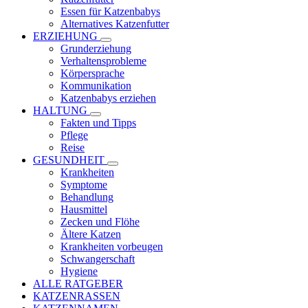
Essen für Katzenbabys
Alternatives Katzenfutter
ERZIEHUNG
Grunderziehung
Verhaltensprobleme
Körpersprache
Kommunikation
Katzenbabys erziehen
HALTUNG
Fakten und Tipps
Pflege
Reise
GESUNDHEIT
Krankheiten
Symptome
Behandlung
Hausmittel
Zecken und Flöhe
Ältere Katzen
Krankheiten vorbeugen
Schwangerschaft
Hygiene
ALLE RATGEBER
KATZENRASSEN