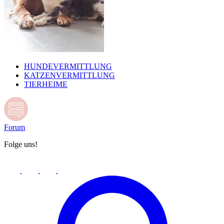
HUNDEVERMITTLUNG
KATZENVERMITTLUNG
TIERHEIME
Forum
Folge uns!