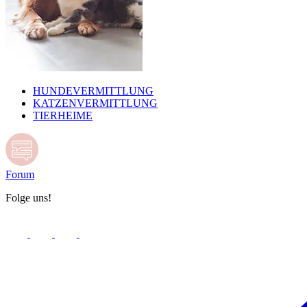
HUNDEVERMITTLUNG
KATZENVERMITTLUNG
TIERHEIME
Forum
Folge uns!