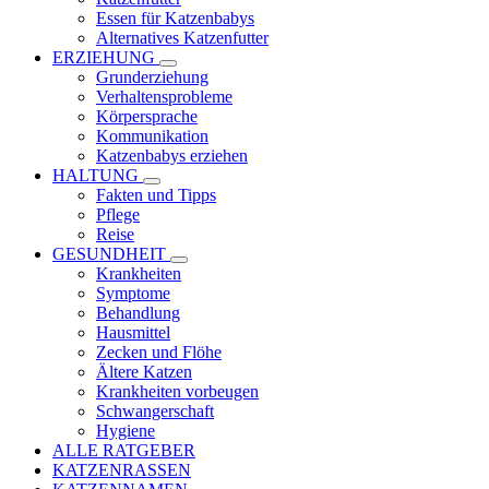
Essen für Katzenbabys
Alternatives Katzenfutter
ERZIEHUNG
Grunderziehung
Verhaltensprobleme
Körpersprache
Kommunikation
Katzenbabys erziehen
HALTUNG
Fakten und Tipps
Pflege
Reise
GESUNDHEIT
Krankheiten
Symptome
Behandlung
Hausmittel
Zecken und Flöhe
Ältere Katzen
Krankheiten vorbeugen
Schwangerschaft
Hygiene
ALLE RATGEBER
KATZENRASSEN