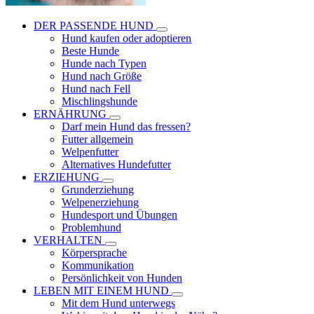
DER PASSENDE HUND
Hund kaufen oder adoptieren
Beste Hunde
Hunde nach Typen
Hund nach Größe
Hund nach Fell
Mischlingshunde
ERNÄHRUNG
Darf mein Hund das fressen?
Futter allgemein
Welpenfutter
Alternatives Hundefutter
ERZIEHUNG
Grunderziehung
Welpenerziehung
Hundesport und Übungen
Problemhund
VERHALTEN
Körpersprache
Kommunikation
Persönlichkeit von Hunden
LEBEN MIT EINEM HUND
Mit dem Hund unterwegs