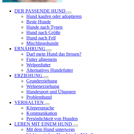
DER PASSENDE HUND
Hund kaufen oder adoptieren
Beste Hunde
Hunde nach Typen
Hund nach Größe
Hund nach Fell
Mischlingshunde
ERNÄHRUNG
Darf mein Hund das fressen?
Futter allgemein
Welpenfutter
Alternatives Hundefutter
ERZIEHUNG
Grunderziehung
Welpenerziehung
Hundesport und Übungen
Problemhund
VERHALTEN
Körpersprache
Kommunikation
Persönlichkeit von Hunden
LEBEN MIT EINEM HUND
Mit dem Hund unterwegs