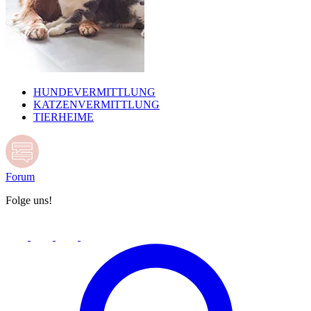
HUNDEVERMITTLUNG
KATZENVERMITTLUNG
TIERHEIME
Forum
Folge uns!