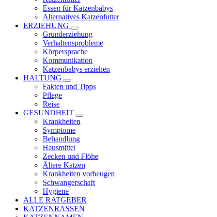
Essen für Katzenbabys
Alternatives Katzenfutter
ERZIEHUNG
Grunderziehung
Verhaltensprobleme
Körpersprache
Kommunikation
Katzenbabys erziehen
HALTUNG
Fakten und Tipps
Pflege
Reise
GESUNDHEIT
Krankheiten
Symptome
Behandlung
Hausmittel
Zecken und Flöhe
Ältere Katzen
Krankheiten vorbeugen
Schwangerschaft
Hygiene
ALLE RATGEBER
KATZENRASSEN