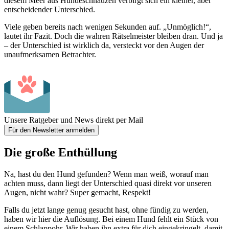
diesem Meer aus Hundeschnauzen verbirgt sich ein kleiner, aber
entscheidender Unterschied.
Viele geben bereits nach wenigen Sekunden auf. „Unmöglich!“,
lautet ihr Fazit. Doch die wahren Rätselmeister bleiben dran. Und ja
– der Unterschied ist wirklich da, versteckt vor den Augen der
unaufmerksamen Betrachter.
Unsere Ratgeber und News direkt per Mail
Für den Newsletter anmelden
Die große Enthüllung
Na, hast du den Hund gefunden? Wenn man weiß, worauf man
achten muss, dann liegt der Unterschied quasi direkt vor unseren
Augen, nicht wahr? Super gemacht, Respekt!
Falls du jetzt lange genug gesucht hast, ohne fündig zu werden,
haben wir hier die Auflösung. Bei einem Hund fehlt ein Stück von
einem
Schlappohr
. Wir haben ihn extra für dich eingekringelt, damit