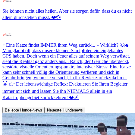
Sie können nicht alles heilen. Aber sie sorgen dafür, dass du es nicht
allein durchstehen musst. ❤️🐶
« Eine Katze findet IMMER ihren Weg zurück... » Wirklich? 🤔🔥
Man glaubt oft, dass unsere kleinen Samtpfoten ein eingebautes
GPS haben. Doch wenn ein Feuer alles auf seinem Weg verwüstet,
sieht die Realität ganz anders aus... Rauch, der Gerüche überdeckt,
zerstörte visuelle Orientierungspunkte, intensiver Stress: Eine Katze
kann sehr schnell völlig die Orientierung verlieren und sich in
Gefahr bringen, wenn sie versucht, in ihr Revier zurückzukehren.
😿 👉 Der lebenswichtige Reflex: Evakuieren Sie Ihren Begleiter
immer mit sich und lassen Sie ihn NIEMALS allein in ein
Katastrophengebiet zurückkehren! ❤️‍🩹
Beliebte Hunde-News
Neueste Hundenews