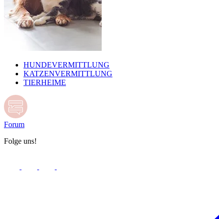
HUNDEVERMITTLUNG
KATZENVERMITTLUNG
TIERHEIME
Forum
Folge uns!