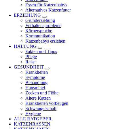
Essen für Katzenbabys
Alternatives Katzenfutter
ERZIEHUNG
Grunderziehung
Verhaltensprobleme
Körpersprache
Kommunikation
Katzenbabys erziehen
HALTUNG
Fakten und Tipps
Pflege
Reise
GESUNDHEIT
Krankheiten
Symptome
Behandlung
Hausmittel
Zecken und Flöhe
Ältere Katzen
Krankheiten vorbeugen
Schwangerschaft
Hygiene
ALLE RATGEBER
KATZENRASSEN