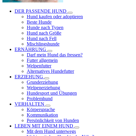
DER PASSENDE HUND
Hund kaufen oder adoptieren
Beste Hunde
Hunde nach Typen
Hund nach Größe
Hund nach Fell
Mischlingshunde
ERNÄHRUNG
Darf mein Hund das fressen?
Futter allgemein
Welpenfutter
Alternatives Hundefutter
ERZIEHUNG
Grunderziehung
Welpenerziehung
Hundesport und Übungen
Problemhund
VERHALTEN
Körpersprache
Kommunikation
Persönlichkeit von Hunden
LEBEN MIT EINEM HUND
Mit dem Hund unterwegs