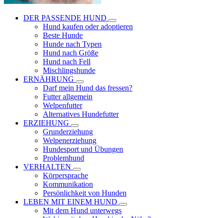
DER PASSENDE HUND
Hund kaufen oder adoptieren
Beste Hunde
Hunde nach Typen
Hund nach Größe
Hund nach Fell
Mischlingshunde
ERNÄHRUNG
Darf mein Hund das fressen?
Futter allgemein
Welpenfutter
Alternatives Hundefutter
ERZIEHUNG
Grunderziehung
Welpenerziehung
Hundesport und Übungen
Problemhund
VERHALTEN
Körpersprache
Kommunikation
Persönlichkeit von Hunden
LEBEN MIT EINEM HUND
Mit dem Hund unterwegs