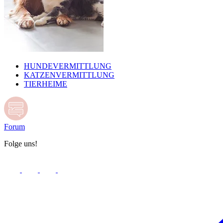
HUNDEVERMITTLUNG
KATZENVERMITTLUNG
TIERHEIME
Forum
Folge uns!