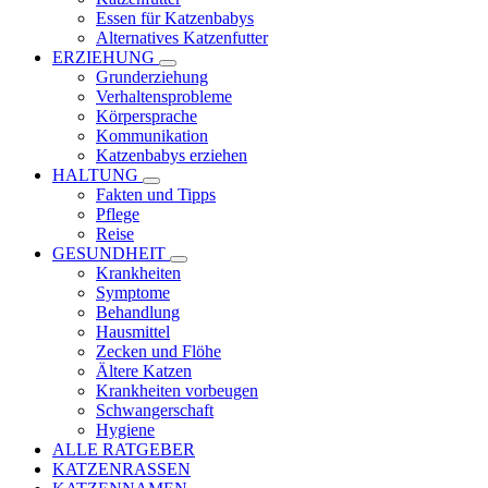
Essen für Katzenbabys
Alternatives Katzenfutter
ERZIEHUNG
Grunderziehung
Verhaltensprobleme
Körpersprache
Kommunikation
Katzenbabys erziehen
HALTUNG
Fakten und Tipps
Pflege
Reise
GESUNDHEIT
Krankheiten
Symptome
Behandlung
Hausmittel
Zecken und Flöhe
Ältere Katzen
Krankheiten vorbeugen
Schwangerschaft
Hygiene
ALLE RATGEBER
KATZENRASSEN