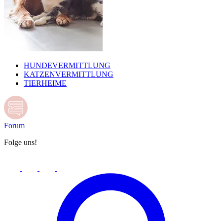
HUNDEVERMITTLUNG
KATZENVERMITTLUNG
TIERHEIME
Forum
Folge uns!