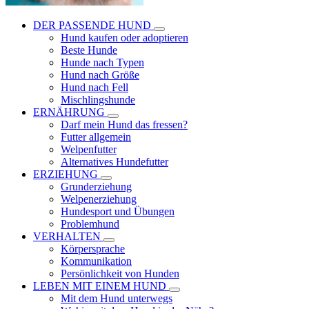
DER PASSENDE HUND
Hund kaufen oder adoptieren
Beste Hunde
Hunde nach Typen
Hund nach Größe
Hund nach Fell
Mischlingshunde
ERNÄHRUNG
Darf mein Hund das fressen?
Futter allgemein
Welpenfutter
Alternatives Hundefutter
ERZIEHUNG
Grunderziehung
Welpenerziehung
Hundesport und Übungen
Problemhund
VERHALTEN
Körpersprache
Kommunikation
Persönlichkeit von Hunden
LEBEN MIT EINEM HUND
Mit dem Hund unterwegs