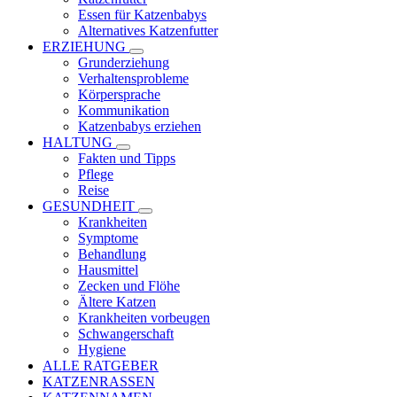
Essen für Katzenbabys
Alternatives Katzenfutter
ERZIEHUNG
Grunderziehung
Verhaltensprobleme
Körpersprache
Kommunikation
Katzenbabys erziehen
HALTUNG
Fakten und Tipps
Pflege
Reise
GESUNDHEIT
Krankheiten
Symptome
Behandlung
Hausmittel
Zecken und Flöhe
Ältere Katzen
Krankheiten vorbeugen
Schwangerschaft
Hygiene
ALLE RATGEBER
KATZENRASSEN