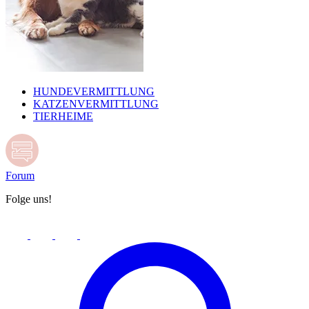
HUNDEVERMITTLUNG
KATZENVERMITTLUNG
TIERHEIME
Forum
Folge uns!