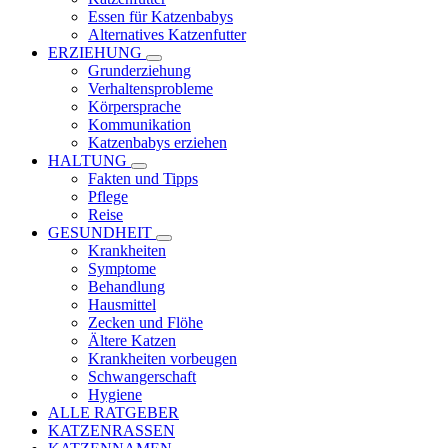
Essen für Katzenbabys
Alternatives Katzenfutter
ERZIEHUNG
Grunderziehung
Verhaltensprobleme
Körpersprache
Kommunikation
Katzenbabys erziehen
HALTUNG
Fakten und Tipps
Pflege
Reise
GESUNDHEIT
Krankheiten
Symptome
Behandlung
Hausmittel
Zecken und Flöhe
Ältere Katzen
Krankheiten vorbeugen
Schwangerschaft
Hygiene
ALLE RATGEBER
KATZENRASSEN