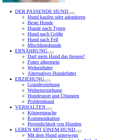
DER PASSENDE HUND
Hund kaufen oder adoptieren
Beste Hunde
Hunde nach Typen
Hund nach Größe
Hund nach Fell
Mischlingshunde
ERNÄHRUNG
Darf mein Hund das fressen?
Futter allgemein
Welpenfutter
Alternatives Hundefutter
ERZIEHUNG
Grunderziehung
Welpenerziehung
Hundesport und Übungen
Problemhund
VERHALTEN
Körpersprache
Kommunikation
Persönlichkeit von Hunden
LEBEN MIT EINEM HUND
Mit dem Hund unterwegs