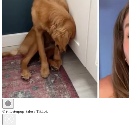
© @fosterpup_tales / TikTok