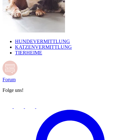
HUNDEVERMITTLUNG
KATZENVERMITTLUNG
TIERHEIME
Forum
Folge uns!