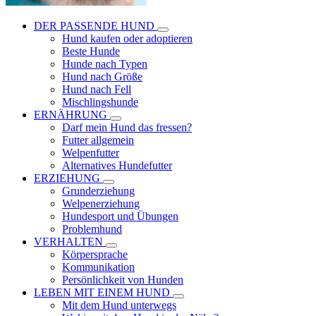
DER PASSENDE HUND
Hund kaufen oder adoptieren
Beste Hunde
Hunde nach Typen
Hund nach Größe
Hund nach Fell
Mischlingshunde
ERNÄHRUNG
Darf mein Hund das fressen?
Futter allgemein
Welpenfutter
Alternatives Hundefutter
ERZIEHUNG
Grunderziehung
Welpenerziehung
Hundesport und Übungen
Problemhund
VERHALTEN
Körpersprache
Kommunikation
Persönlichkeit von Hunden
LEBEN MIT EINEM HUND
Mit dem Hund unterwegs