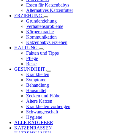
Essen für Katzenbabys
Alternatives Katzenfutter
ERZIEHUNG
Grunderziehung
Verhaltensprobleme
Körpersprache
Kommunikation
Katzenbabys erziehen
HALTUNG
Fakten und Tipps
Pflege
Reise
GESUNDHEIT
Krankheiten
Symptome
Behandlung
Hausmittel
Zecken und Flöhe
Ältere Katzen
Krankheiten vorbeugen
Schwangerschaft
Hygiene
ALLE RATGEBER
KATZENRASSEN