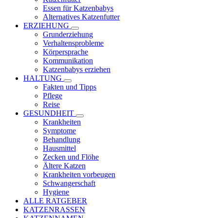
Essen für Katzenbabys
Alternatives Katzenfutter
ERZIEHUNG
Grunderziehung
Verhaltensprobleme
Körpersprache
Kommunikation
Katzenbabys erziehen
HALTUNG
Fakten und Tipps
Pflege
Reise
GESUNDHEIT
Krankheiten
Symptome
Behandlung
Hausmittel
Zecken und Flöhe
Ältere Katzen
Krankheiten vorbeugen
Schwangerschaft
Hygiene
ALLE RATGEBER
KATZENRASSEN