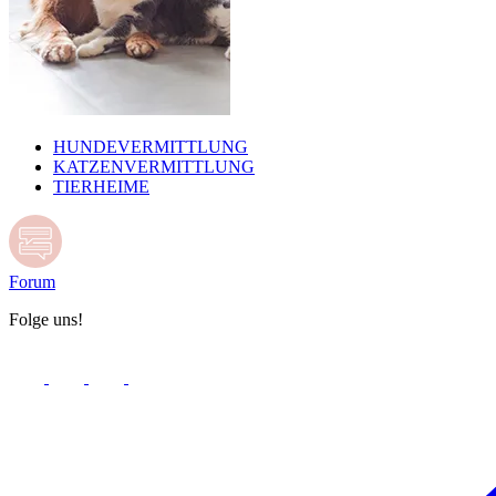
HUNDEVERMITTLUNG
KATZENVERMITTLUNG
TIERHEIME
Forum
Folge uns!