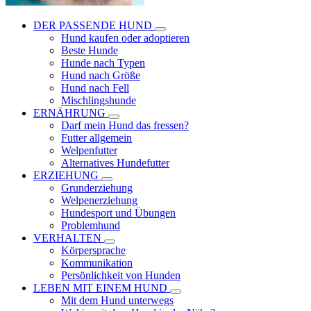
DER PASSENDE HUND
Hund kaufen oder adoptieren
Beste Hunde
Hunde nach Typen
Hund nach Größe
Hund nach Fell
Mischlingshunde
ERNÄHRUNG
Darf mein Hund das fressen?
Futter allgemein
Welpenfutter
Alternatives Hundefutter
ERZIEHUNG
Grunderziehung
Welpenerziehung
Hundesport und Übungen
Problemhund
VERHALTEN
Körpersprache
Kommunikation
Persönlichkeit von Hunden
LEBEN MIT EINEM HUND
Mit dem Hund unterwegs