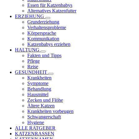
Essen für Katzenbabys
Alternatives Katzenfutter
ERZIEHUNG
Grunderziehung
Verhaltensprobleme
Körpersprache
Kommunikation
Katzenbabys erziehen
HALTUNG
Fakten und Tipps
Pflege
Reise
GESUNDHEIT
Krankheiten
Symptome
Behandlung
Hausmittel
Zecken und Flöhe
Ältere Katzen
Krankheiten vorbeugen
Schwangerschaft
Hygiene
ALLE RATGEBER
KATZENRASSEN