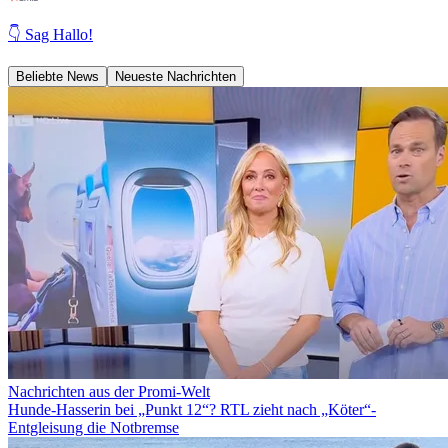
👇 Sag Hallo!
Beliebte News
Neueste Nachrichten
Nachrichten aus der Promi-Welt
Hunde-Hasserin bei „Punkt 12“? RTL zieht nach „Köter“-
Entgleisung die Notbremse