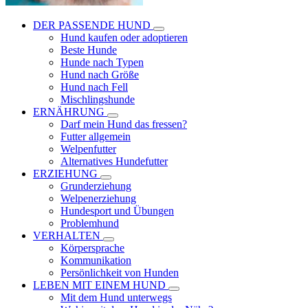
DER PASSENDE HUND
Hund kaufen oder adoptieren
Beste Hunde
Hunde nach Typen
Hund nach Größe
Hund nach Fell
Mischlingshunde
ERNÄHRUNG
Darf mein Hund das fressen?
Futter allgemein
Welpenfutter
Alternatives Hundefutter
ERZIEHUNG
Grunderziehung
Welpenerziehung
Hundesport und Übungen
Problemhund
VERHALTEN
Körpersprache
Kommunikation
Persönlichkeit von Hunden
LEBEN MIT EINEM HUND
Mit dem Hund unterwegs