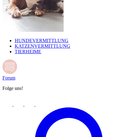
HUNDEVERMITTLUNG
KATZENVERMITTLUNG
TIERHEIME
Forum
Folge uns!