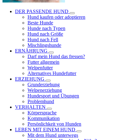
DER PASSENDE HUND
Hund kaufen oder adoptieren
Beste Hunde
Hunde nach Typen
Hund nach Größe
Hund nach Fell
Mischlingshunde
ERNÄHRUNG
Darf mein Hund das fressen?
Futter allgemein
Welpenfutter
Alternatives Hundefutter
ERZIEHUNG
Grunderziehung
Welpenerziehung
Hundesport und Übungen
Problemhund
VERHALTEN
Körpersprache
Kommunikation
Persönlichkeit von Hunden
LEBEN MIT EINEM HUND
Mit dem Hund unterwegs