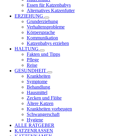
Essen für Katzenbabys
Alternatives Katzenfutter
ERZIEHUNG
Grunderziehung
Verhaltensprobleme
Körpersprache
Kommunikation
Katzenbabys erziehen
HALTUNG
Fakten und Tipps
Pflege
Reise
GESUNDHEIT
Krankheiten
Symptome
Behandlung
Hausmittel
Zecken und Flöhe
Ältere Katzen
Krankheiten vorbeugen
Schwangerschaft
Hygiene
ALLE RATGEBER
KATZENRASSEN