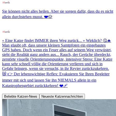
Sie können nicht alles heilen. Aber sie sorgen dafür, dass du es nicht
allein durchstehen musst. ❤️🐶
« Eine Katze findet IMMER ihren Weg zurück... » Wirklich? 🤔🔥
Man glaubt oft, dass unsere kleinen Samtpfoten ein eingebautes
GPS haben. Doch wenn ein Feuer alles auf seinem Weg verwüstet,
sieht die Realität ganz anders aus... Rauch, der Gerüche überdeckt,
zerstörte visuelle Orientierungspunkte, intensiver Stress: Eine Katze
kann sehr schnell völlig die Orientierung verlieren und sich in
Gefahr bringen, wenn sie versucht, in ihr Revier zurückzukehren.
😿 👉 Der lebenswichtige Reflex: Evakuieren Sie Ihren Begleiter
immer mit sich und lassen Sie ihn NIEMALS allein in ein
Katastrophengebiet zurückkehren! ❤️‍🩹
Beliebte Katzen-News
Neueste Katzennachrichten