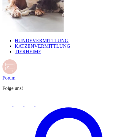
HUNDEVERMITTLUNG
KATZENVERMITTLUNG
TIERHEIME
Forum
Folge uns!