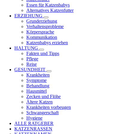
Essen für Katzenbabys
Alternatives Katzenfutter
ERZIEHUNG
Grunderziehung
Verhaltensprobleme
Körpersprache
Kommunikation
Katzenbabys erziehen
HALTUNG
Fakten und Tipps
Pflege
Reise
GESUNDHEIT
Krankheiten
Symptome
Behandlung
Hausmittel
Zecken und Flöhe
Ältere Katzen
Krankheiten vorbeugen
Schwangerschaft
Hygiene
ALLE RATGEBER
KATZENRASSEN