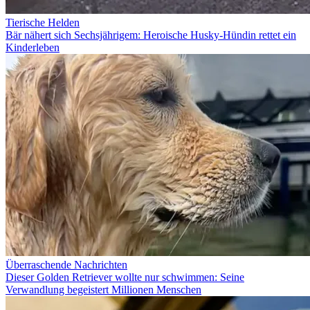
Tierische Helden
Bär nähert sich Sechsjährigem: Heroische Husky-Hündin rettet ein
Kinderleben
Überraschende Nachrichten
Dieser Golden Retriever wollte nur schwimmen: Seine
Verwandlung begeistert Millionen Menschen