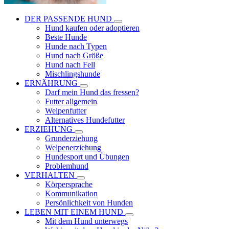
DER PASSENDE HUND
Hund kaufen oder adoptieren
Beste Hunde
Hunde nach Typen
Hund nach Größe
Hund nach Fell
Mischlingshunde
ERNÄHRUNG
Darf mein Hund das fressen?
Futter allgemein
Welpenfutter
Alternatives Hundefutter
ERZIEHUNG
Grunderziehung
Welpenerziehung
Hundesport und Übungen
Problemhund
VERHALTEN
Körpersprache
Kommunikation
Persönlichkeit von Hunden
LEBEN MIT EINEM HUND
Mit dem Hund unterwegs