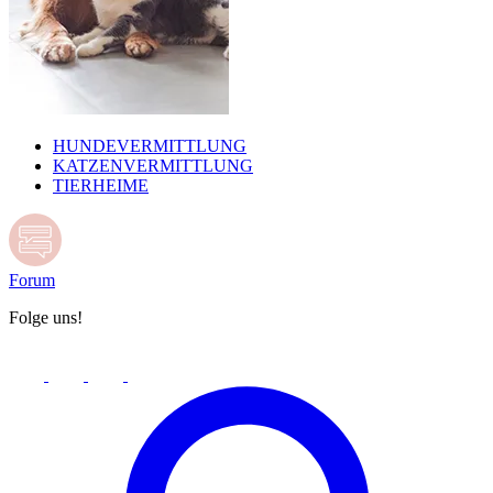
HUNDEVERMITTLUNG
KATZENVERMITTLUNG
TIERHEIME
Forum
Folge uns!