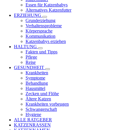
Essen für Katzenbabys
Alternatives Katzenfutter
ERZIEHUNG
Grunderziehung
Verhaltensprobleme
Körpersprache
Kommunikation
Katzenbabys erziehen
HALTUNG
Fakten und Tipps
Pflege
Reise
GESUNDHEIT
Krankheiten
Symptome
Behandlung
Hausmittel
Zecken und Flöhe
Ältere Katzen
Krankheiten vorbeugen
Schwangerschaft
Hygiene
ALLE RATGEBER
KATZENRASSEN