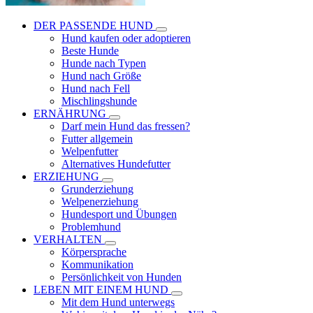
DER PASSENDE HUND
Hund kaufen oder adoptieren
Beste Hunde
Hunde nach Typen
Hund nach Größe
Hund nach Fell
Mischlingshunde
ERNÄHRUNG
Darf mein Hund das fressen?
Futter allgemein
Welpenfutter
Alternatives Hundefutter
ERZIEHUNG
Grunderziehung
Welpenerziehung
Hundesport und Übungen
Problemhund
VERHALTEN
Körpersprache
Kommunikation
Persönlichkeit von Hunden
LEBEN MIT EINEM HUND
Mit dem Hund unterwegs