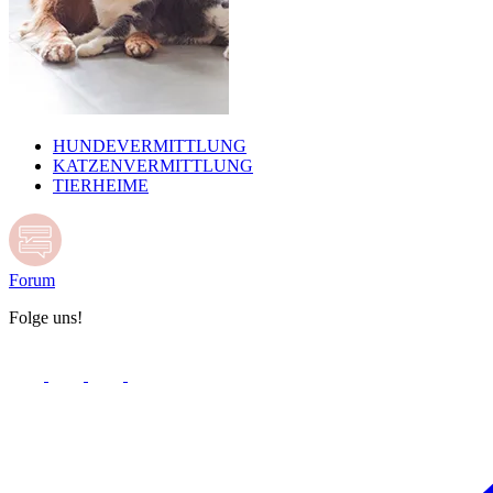
HUNDEVERMITTLUNG
KATZENVERMITTLUNG
TIERHEIME
Forum
Folge uns!