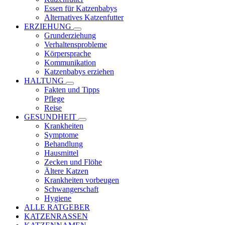
Essen für Katzenbabys
Alternatives Katzenfutter
ERZIEHUNG
Grunderziehung
Verhaltensprobleme
Körpersprache
Kommunikation
Katzenbabys erziehen
HALTUNG
Fakten und Tipps
Pflege
Reise
GESUNDHEIT
Krankheiten
Symptome
Behandlung
Hausmittel
Zecken und Flöhe
Ältere Katzen
Krankheiten vorbeugen
Schwangerschaft
Hygiene
ALLE RATGEBER
KATZENRASSEN