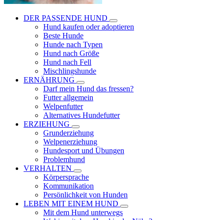
DER PASSENDE HUND
Hund kaufen oder adoptieren
Beste Hunde
Hunde nach Typen
Hund nach Größe
Hund nach Fell
Mischlingshunde
ERNÄHRUNG
Darf mein Hund das fressen?
Futter allgemein
Welpenfutter
Alternatives Hundefutter
ERZIEHUNG
Grunderziehung
Welpenerziehung
Hundesport und Übungen
Problemhund
VERHALTEN
Körpersprache
Kommunikation
Persönlichkeit von Hunden
LEBEN MIT EINEM HUND
Mit dem Hund unterwegs