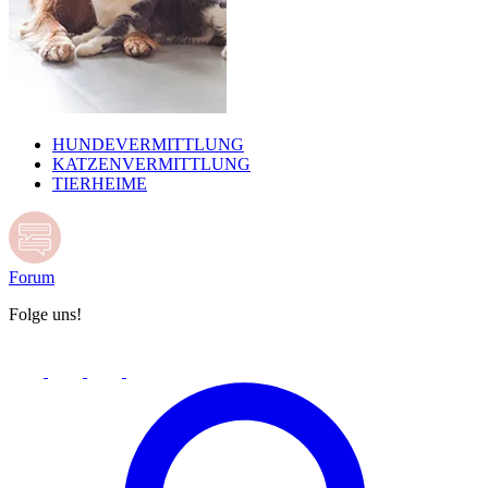
HUNDEVERMITTLUNG
KATZENVERMITTLUNG
TIERHEIME
Forum
Folge uns!