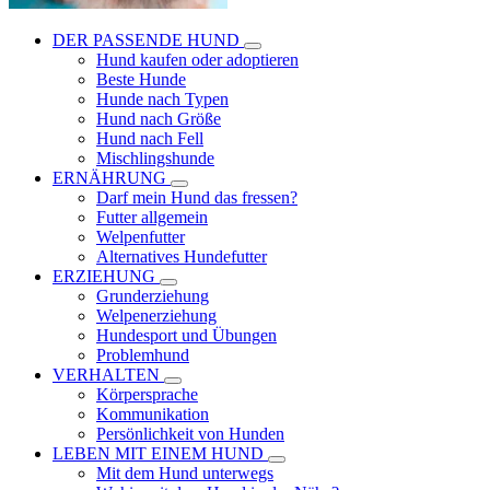
DER PASSENDE HUND
Hund kaufen oder adoptieren
Beste Hunde
Hunde nach Typen
Hund nach Größe
Hund nach Fell
Mischlingshunde
ERNÄHRUNG
Darf mein Hund das fressen?
Futter allgemein
Welpenfutter
Alternatives Hundefutter
ERZIEHUNG
Grunderziehung
Welpenerziehung
Hundesport und Übungen
Problemhund
VERHALTEN
Körpersprache
Kommunikation
Persönlichkeit von Hunden
LEBEN MIT EINEM HUND
Mit dem Hund unterwegs