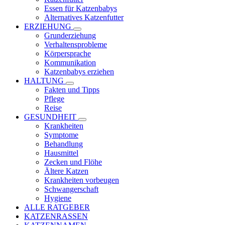
Essen für Katzenbabys
Alternatives Katzenfutter
ERZIEHUNG
Grunderziehung
Verhaltensprobleme
Körpersprache
Kommunikation
Katzenbabys erziehen
HALTUNG
Fakten und Tipps
Pflege
Reise
GESUNDHEIT
Krankheiten
Symptome
Behandlung
Hausmittel
Zecken und Flöhe
Ältere Katzen
Krankheiten vorbeugen
Schwangerschaft
Hygiene
ALLE RATGEBER
KATZENRASSEN