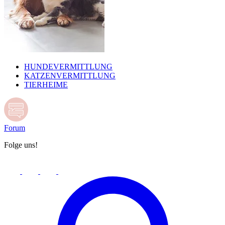
HUNDEVERMITTLUNG
KATZENVERMITTLUNG
TIERHEIME
Forum
Folge uns!