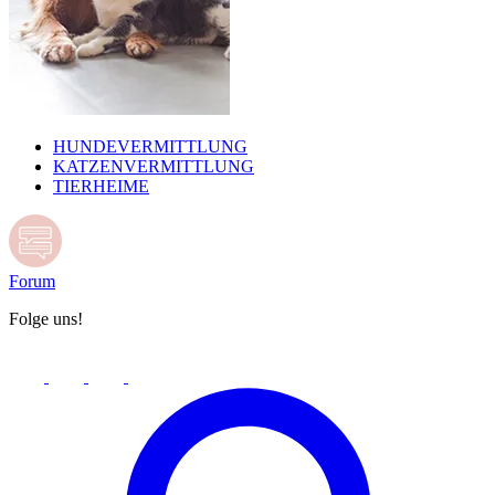
HUNDEVERMITTLUNG
KATZENVERMITTLUNG
TIERHEIME
Forum
Folge uns!