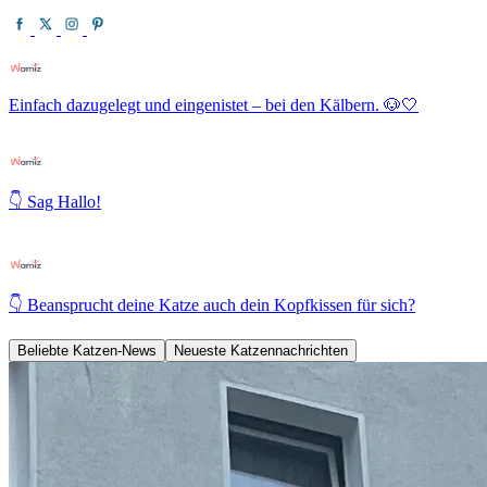
Einfach dazugelegt und eingenistet – bei den Kälbern. 🐶🤍
👇 Sag Hallo!
👇 Beansprucht deine Katze auch dein Kopfkissen für sich?
Beliebte Katzen-News
Neueste Katzennachrichten