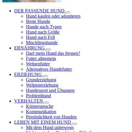
DER PASSENDE HUND
Hund kaufen oder adoptieren
Beste Hunde
Hunde nach Typen
Hund nach Größe
Hund nach Fell
Mischlingshunde
ERNÄHRUNG
Darf mein Hund das fressen?
Futter allgemein
Welpenfutter
Alternatives Hundefutter
ERZIEHUNG
Grunderziehung
Welpenerziehung
Hundesport und Übungen
Problemhund
VERHALTEN
Körpersprache
Kommunikation
Persönlichkeit von Hunden
LEBEN MIT EINEM HUND
Mit dem Hund unterwegs