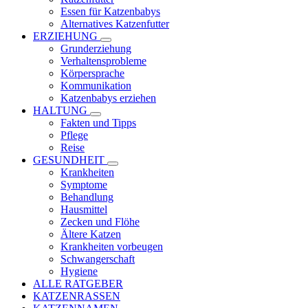
Essen für Katzenbabys
Alternatives Katzenfutter
ERZIEHUNG
Grunderziehung
Verhaltensprobleme
Körpersprache
Kommunikation
Katzenbabys erziehen
HALTUNG
Fakten und Tipps
Pflege
Reise
GESUNDHEIT
Krankheiten
Symptome
Behandlung
Hausmittel
Zecken und Flöhe
Ältere Katzen
Krankheiten vorbeugen
Schwangerschaft
Hygiene
ALLE RATGEBER
KATZENRASSEN