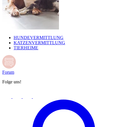
HUNDEVERMITTLUNG
KATZENVERMITTLUNG
TIERHEIME
Forum
Folge uns!