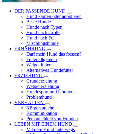
DER PASSENDE HUND
Hund kaufen oder adoptieren
Beste Hunde
Hunde nach Typen
Hund nach Größe
Hund nach Fell
Mischlingshunde
ERNÄHRUNG
Darf mein Hund das fressen?
Futter allgemein
Welpenfutter
Alternatives Hundefutter
ERZIEHUNG
Grunderziehung
Welpenerziehung
Hundesport und Übungen
Problemhund
VERHALTEN
Körpersprache
Kommunikation
Persönlichkeit von Hunden
LEBEN MIT EINEM HUND
Mit dem Hund unterwegs