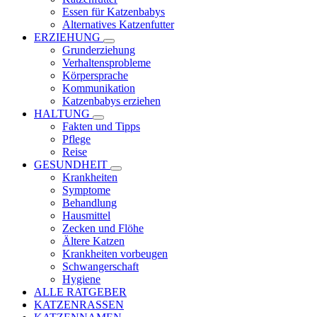
Essen für Katzenbabys
Alternatives Katzenfutter
ERZIEHUNG
Grunderziehung
Verhaltensprobleme
Körpersprache
Kommunikation
Katzenbabys erziehen
HALTUNG
Fakten und Tipps
Pflege
Reise
GESUNDHEIT
Krankheiten
Symptome
Behandlung
Hausmittel
Zecken und Flöhe
Ältere Katzen
Krankheiten vorbeugen
Schwangerschaft
Hygiene
ALLE RATGEBER
KATZENRASSEN