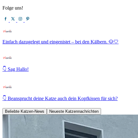
Folge uns!
Einfach dazugelegt und eingenistet – bei den Kälbern. 🐶🤍
👇 Sag Hallo!
👇 Beansprucht deine Katze auch dein Kopfkissen für sich?
Beliebte Katzen-News
Neueste Katzennachrichten