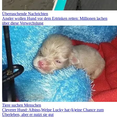
Überraschende Nachrichten
Angler wollen Hund vor dem Ertrinken retten: Millionen lachen
über diese Verwechslung
Tiere suchen Menschen
Cleverer Hund: Albino-Welpe Lucky hat (k)eine Chance zum
Überleben, aber er nutzt sie gut