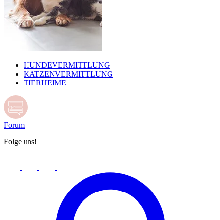
HUNDEVERMITTLUNG
KATZENVERMITTLUNG
TIERHEIME
Forum
Folge uns!