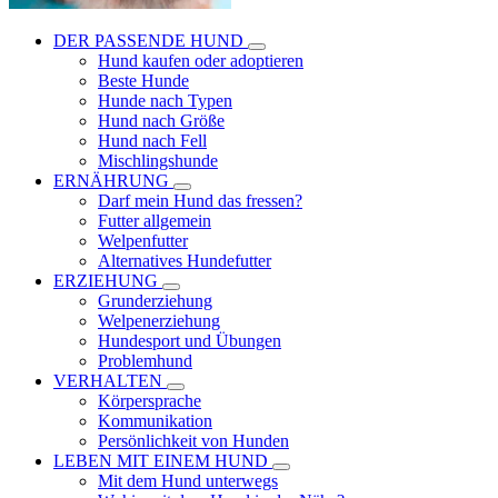
DER PASSENDE HUND
Hund kaufen oder adoptieren
Beste Hunde
Hunde nach Typen
Hund nach Größe
Hund nach Fell
Mischlingshunde
ERNÄHRUNG
Darf mein Hund das fressen?
Futter allgemein
Welpenfutter
Alternatives Hundefutter
ERZIEHUNG
Grunderziehung
Welpenerziehung
Hundesport und Übungen
Problemhund
VERHALTEN
Körpersprache
Kommunikation
Persönlichkeit von Hunden
LEBEN MIT EINEM HUND
Mit dem Hund unterwegs