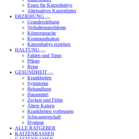
Essen für Katzenbabys
Alternatives Katzenfutter
ERZIEHUNG
Grunderziehung
Verhaltensprobleme
Körpersprache
Kommunikation
Katzenbabys erziehen
HALTUNG
Fakten und Tipps
Pflege
Reise
GESUNDHEIT
Krankheiten
Symptome
Behandlung
Hausmittel
Zecken und Flöhe
Ältere Katzen
Krankheiten vorbeugen
Schwangerschaft
Hygiene
ALLE RATGEBER
KATZENRASSEN