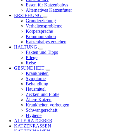
Essen für Katzenbabys
Alternatives Katzenfutter
ERZIEHUNG
Grunderziehung
Verhaltensprobleme
Körpersprache
Kommunikation
Katzenbabys erziehen
HALTUNG
Fakten und Tipps
Pflege
Reise
GESUNDHEIT
Krankheiten
Symptome
Behandlung
Hausmittel
Zecken und Flöhe
Ältere Katzen
Krankheiten vorbeugen
Schwangerschaft
Hygiene
ALLE RATGEBER
KATZENRASSEN