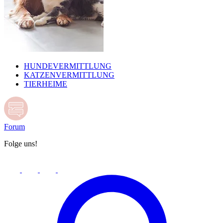
HUNDEVERMITTLUNG
KATZENVERMITTLUNG
TIERHEIME
Forum
Folge uns!