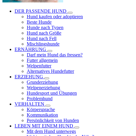
DER PASSENDE HUND
Hund kaufen oder adoptieren
Beste Hunde
Hunde nach Typen
Hund nach Größe
Hund nach Fell
Mischlingshunde
ERNÄHRUNG
Darf mein Hund das fressen?
Futter allgemein
Welpenfutter
Alternatives Hundefutter
ERZIEHUNG
Grunderziehung
Welpenerziehung
Hundesport und Übungen
Problemhund
VERHALTEN
Körpersprache
Kommunikation
Persönlichkeit von Hunden
LEBEN MIT EINEM HUND
Mit dem Hund unterwegs