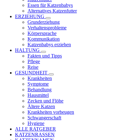
Essen für Katzenbabys
Alternatives Katzenfutter
ERZIEHUNG
Grunderziehung
Verhaltensprobleme
Körpersprache
Kommunikation
Katzenbabys erziehen
HALTUNG
Fakten und Tipps
Pflege
Reise
GESUNDHEIT
Krankheiten
Symptome
Behandlung
Hausmittel
Zecken und Flöhe
Ältere Katzen
Krankheiten vorbeugen
Schwangerschaft
Hygiene
ALLE RATGEBER
KATZENRASSEN