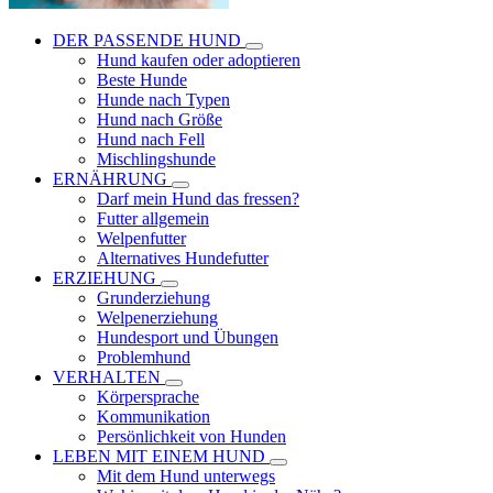
DER PASSENDE HUND
Hund kaufen oder adoptieren
Beste Hunde
Hunde nach Typen
Hund nach Größe
Hund nach Fell
Mischlingshunde
ERNÄHRUNG
Darf mein Hund das fressen?
Futter allgemein
Welpenfutter
Alternatives Hundefutter
ERZIEHUNG
Grunderziehung
Welpenerziehung
Hundesport und Übungen
Problemhund
VERHALTEN
Körpersprache
Kommunikation
Persönlichkeit von Hunden
LEBEN MIT EINEM HUND
Mit dem Hund unterwegs