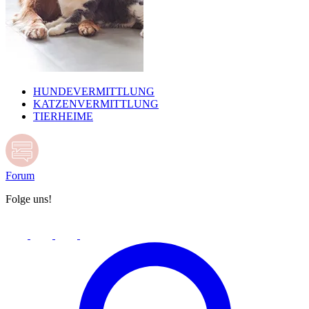
HUNDEVERMITTLUNG
KATZENVERMITTLUNG
TIERHEIME
Forum
Folge uns!