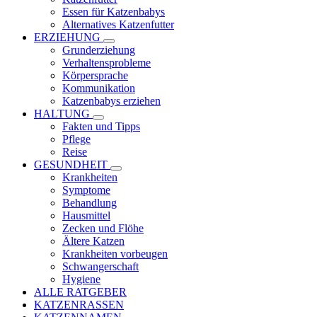
Essen für Katzenbabys
Alternatives Katzenfutter
ERZIEHUNG
Grunderziehung
Verhaltensprobleme
Körpersprache
Kommunikation
Katzenbabys erziehen
HALTUNG
Fakten und Tipps
Pflege
Reise
GESUNDHEIT
Krankheiten
Symptome
Behandlung
Hausmittel
Zecken und Flöhe
Ältere Katzen
Krankheiten vorbeugen
Schwangerschaft
Hygiene
ALLE RATGEBER
KATZENRASSEN