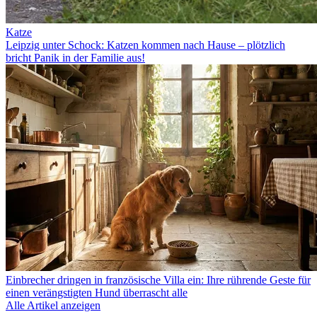
Katze
Leipzig unter Schock: Katzen kommen nach Hause – plötzlich
bricht Panik in der Familie aus!
Einbrecher dringen in französische Villa ein: Ihre rührende Geste für
einen verängstigten Hund überrascht alle
Alle Artikel anzeigen