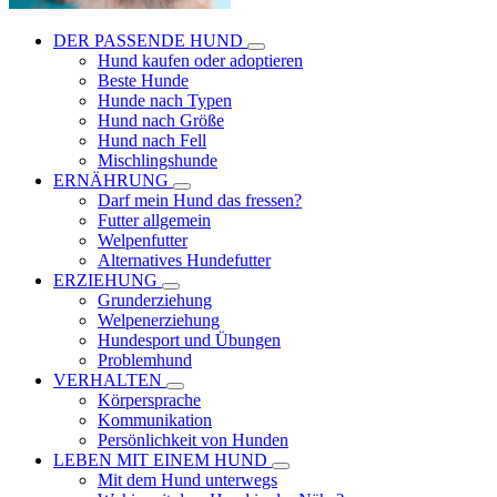
DER PASSENDE HUND
Hund kaufen oder adoptieren
Beste Hunde
Hunde nach Typen
Hund nach Größe
Hund nach Fell
Mischlingshunde
ERNÄHRUNG
Darf mein Hund das fressen?
Futter allgemein
Welpenfutter
Alternatives Hundefutter
ERZIEHUNG
Grunderziehung
Welpenerziehung
Hundesport und Übungen
Problemhund
VERHALTEN
Körpersprache
Kommunikation
Persönlichkeit von Hunden
LEBEN MIT EINEM HUND
Mit dem Hund unterwegs