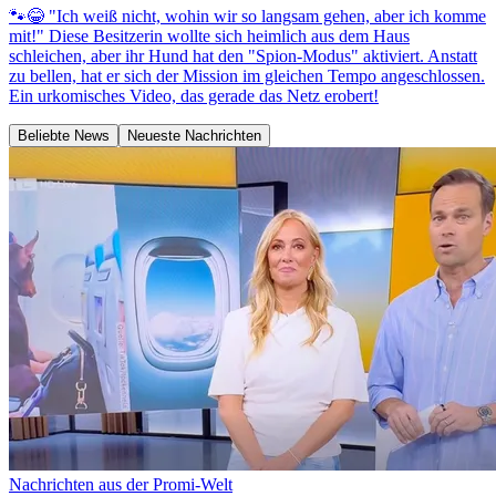
🐾😂 "Ich weiß nicht, wohin wir so langsam gehen, aber ich komme
mit!" Diese Besitzerin wollte sich heimlich aus dem Haus
schleichen, aber ihr Hund hat den "Spion-Modus" aktiviert. Anstatt
zu bellen, hat er sich der Mission im gleichen Tempo angeschlossen.
Ein urkomisches Video, das gerade das Netz erobert!
Beliebte News
Neueste Nachrichten
Nachrichten aus der Promi-Welt