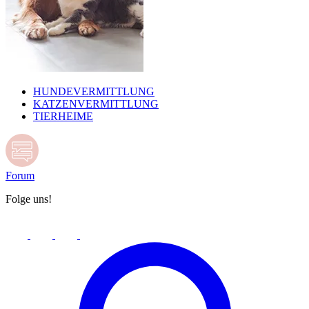
HUNDEVERMITTLUNG
KATZENVERMITTLUNG
TIERHEIME
Forum
Folge uns!