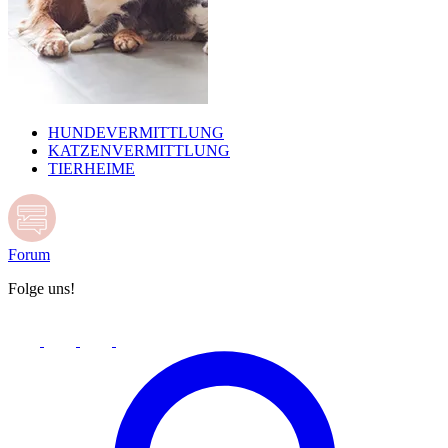
HUNDEVERMITTLUNG
KATZENVERMITTLUNG
TIERHEIME
Forum
Folge uns!