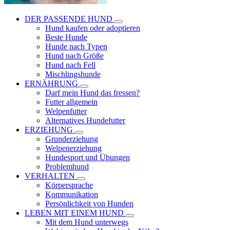
DER PASSENDE HUND
Hund kaufen oder adoptieren
Beste Hunde
Hunde nach Typen
Hund nach Größe
Hund nach Fell
Mischlingshunde
ERNÄHRUNG
Darf mein Hund das fressen?
Futter allgemein
Welpenfutter
Alternatives Hundefutter
ERZIEHUNG
Grunderziehung
Welpenerziehung
Hundesport und Übungen
Problemhund
VERHALTEN
Körpersprache
Kommunikation
Persönlichkeit von Hunden
LEBEN MIT EINEM HUND
Mit dem Hund unterwegs