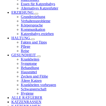
Essen für Katzenbabys
Alternatives Katzenfutter
ERZIEHUNG
Grunderziehung
Verhaltensprobleme
Körpersprache
Kommunikation
Katzenbabys erziehen
HALTUNG
Fakten und Tipps
Pflege
Reise
GESUNDHEIT
Krankheiten
Symptome
Behandlung
Hausmittel
Zecken und Flöhe
Ältere Katzen
Krankheiten vorbeugen
Schwangerschaft
Hygiene
ALLE RATGEBER
KATZENRASSEN