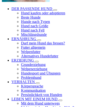
DER PASSENDE HUND
Hund kaufen oder adoptieren
Beste Hunde
Hunde nach Typen
Hund nach Größe
Hund nach Fell
Mischlingshunde
ERNÄHRUNG
Darf mein Hund das fressen?
Futter allgemein
Welpenfutter
Alternatives Hundefutter
ERZIEHUNG
Grunderziehung
Welpenerziehung
Hundesport und Übungen
Problemhund
VERHALTEN
Körpersprache
Kommunikation
Persönlichkeit von Hunden
LEBEN MIT EINEM HUND
Mit dem Hund unterwegs