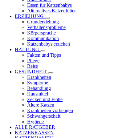
Essen für Katzenbabys
Alternatives Katzenfutter
ERZIEHUNG
Grunderziehung
Verhaltensprobleme
Körpersprache
Kommunikation
Katzenbabys erziehen
HALTUNG
Fakten und Tipps
Pflege
Reise
GESUNDHEIT
Krankheiten
Symptome
Behandlung
Hausmittel
Zecken und Flöhe
Ältere Katzen
Krankheiten vorbeugen
Schwangerschaft
Hygiene
ALLE RATGEBER
KATZENRASSEN