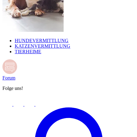
HUNDEVERMITTLUNG
KATZENVERMITTLUNG
TIERHEIME
Forum
Folge uns!