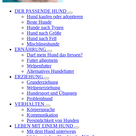
DER PASSENDE HUND
Hund kaufen oder adoptieren
Beste Hunde
Hunde nach Typen
Hund nach Größe
Hund nach Fell
Mischlingshunde
ERNÄHRUNG
Darf mein Hund das fressen?
Futter allgemein
Welpenfutter
Alternatives Hundefutter
ERZIEHUNG
Grunderziehung
Welpenerziehung
Hundesport und Übungen
Problemhund
VERHALTEN
Körpersprache
Kommunikation
Persönlichkeit von Hunden
LEBEN MIT EINEM HUND
Mit dem Hund unterwegs