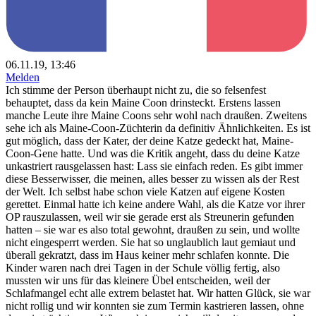
06.11.19, 13:46
Melden
Ich stimme der Person überhaupt nicht zu, die so felsenfest
behauptet, dass da kein Maine Coon drinsteckt. Erstens lassen
manche Leute ihre Maine Coons sehr wohl nach draußen. Zweitens
sehe ich als Maine-Coon-Züchterin da definitiv Ähnlichkeiten. Es ist
gut möglich, dass der Kater, der deine Katze gedeckt hat, Maine-
Coon-Gene hatte. Und was die Kritik angeht, dass du deine Katze
unkastriert rausgelassen hast: Lass sie einfach reden. Es gibt immer
diese Besserwisser, die meinen, alles besser zu wissen als der Rest
der Welt. Ich selbst habe schon viele Katzen auf eigene Kosten
gerettet. Einmal hatte ich keine andere Wahl, als die Katze vor ihrer
OP rauszulassen, weil wir sie gerade erst als Streunerin gefunden
hatten – sie war es also total gewohnt, draußen zu sein, und wollte
nicht eingesperrt werden. Sie hat so unglaublich laut gemiaut und
überall gekratzt, dass im Haus keiner mehr schlafen konnte. Die
Kinder waren nach drei Tagen in der Schule völlig fertig, also
mussten wir uns für das kleinere Übel entscheiden, weil der
Schlafmangel echt alle extrem belastet hat. Wir hatten Glück, sie war
nicht rollig und wir konnten sie zum Termin kastrieren lassen, ohne