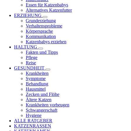
Essen für Katzenbabys
Alternatives Katzenfutter
ERZIEHUNG
Grunderziehung
Verhaltensprobleme
Körpersprache
Kommunikation
Katzenbabys erziehen
HALTUNG
Fakten und Tipps
Pflege
Reise
GESUNDHEIT
Krankheiten
Symptome
Behandlung
Hausmittel
Zecken und Flöhe
Ältere Katzen
Krankheiten vorbeugen
Schwangerschaft
Hygiene
ALLE RATGEBER
KATZENRASSEN