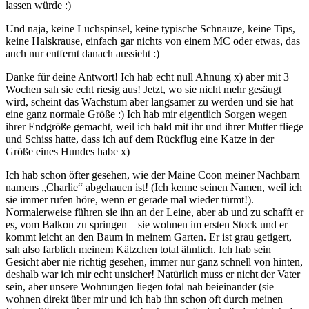
lassen würde :)
Und naja, keine Luchspinsel, keine typische Schnauze, keine Tips,
keine Halskrause, einfach gar nichts von einem MC oder etwas, das
auch nur entfernt danach aussieht :)
Danke für deine Antwort! Ich hab echt null Ahnung x) aber mit 3
Wochen sah sie echt riesig aus! Jetzt, wo sie nicht mehr gesäugt
wird, scheint das Wachstum aber langsamer zu werden und sie hat
eine ganz normale Größe :) Ich hab mir eigentlich Sorgen wegen
ihrer Endgröße gemacht, weil ich bald mit ihr und ihrer Mutter fliege
und Schiss hatte, dass ich auf dem Rückflug eine Katze in der
Größe eines Hundes habe x)
Ich hab schon öfter gesehen, wie der Maine Coon meiner Nachbarn
namens „Charlie“ abgehauen ist! (Ich kenne seinen Namen, weil ich
sie immer rufen höre, wenn er gerade mal wieder türmt!).
Normalerweise führen sie ihn an der Leine, aber ab und zu schafft er
es, vom Balkon zu springen – sie wohnen im ersten Stock und er
kommt leicht an den Baum in meinem Garten. Er ist grau getigert,
sah also farblich meinem Kätzchen total ähnlich. Ich hab sein
Gesicht aber nie richtig gesehen, immer nur ganz schnell von hinten,
deshalb war ich mir echt unsicher! Natürlich muss er nicht der Vater
sein, aber unsere Wohnungen liegen total nah beieinander (sie
wohnen direkt über mir und ich hab ihn schon oft durch meinen