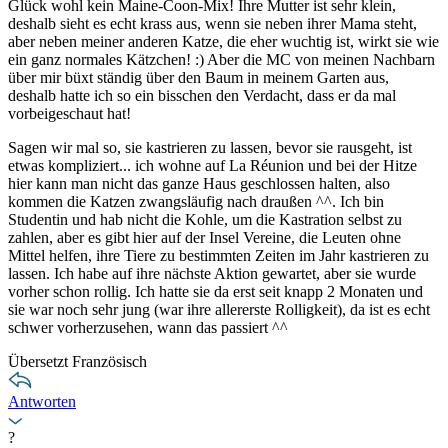
Glück wohl kein Maine-Coon-Mix! Ihre Mutter ist sehr klein,
deshalb sieht es echt krass aus, wenn sie neben ihrer Mama steht,
aber neben meiner anderen Katze, die eher wuchtig ist, wirkt sie wie
ein ganz normales Kätzchen! :) Aber die MC von meinen Nachbarn
über mir büxt ständig über den Baum in meinem Garten aus,
deshalb hatte ich so ein bisschen den Verdacht, dass er da mal
vorbeigeschaut hat!
Sagen wir mal so, sie kastrieren zu lassen, bevor sie rausgeht, ist
etwas kompliziert... ich wohne auf La Réunion und bei der Hitze
hier kann man nicht das ganze Haus geschlossen halten, also
kommen die Katzen zwangsläufig nach draußen ^^. Ich bin
Studentin und hab nicht die Kohle, um die Kastration selbst zu
zahlen, aber es gibt hier auf der Insel Vereine, die Leuten ohne
Mittel helfen, ihre Tiere zu bestimmten Zeiten im Jahr kastrieren zu
lassen. Ich habe auf ihre nächste Aktion gewartet, aber sie wurde
vorher schon rollig. Ich hatte sie da erst seit knapp 2 Monaten und
sie war noch sehr jung (war ihre allererste Rolligkeit), da ist es echt
schwer vorherzusehen, wann das passiert ^^
Übersetzt Französisch
Antworten
?