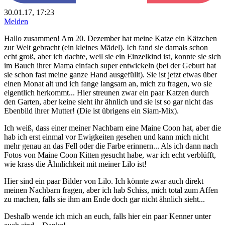
30.01.17, 17:23
Melden
Hallo zusammen! Am 20. Dezember hat meine Katze ein Kätzchen
zur Welt gebracht (ein kleines Mädel). Ich fand sie damals schon
echt groß, aber ich dachte, weil sie ein Einzelkind ist, konnte sie sich
im Bauch ihrer Mama einfach super entwickeln (bei der Geburt hat
sie schon fast meine ganze Hand ausgefüllt). Sie ist jetzt etwas über
einen Monat alt und ich fange langsam an, mich zu fragen, wo sie
eigentlich herkommt... Hier streunen zwar ein paar Katzen durch
den Garten, aber keine sieht ihr ähnlich und sie ist so gar nicht das
Ebenbild ihrer Mutter! (Die ist übrigens ein Siam-Mix).
Ich weiß, dass einer meiner Nachbarn eine Maine Coon hat, aber die
hab ich erst einmal vor Ewigkeiten gesehen und kann mich nicht
mehr genau an das Fell oder die Farbe erinnern... Als ich dann nach
Fotos von Maine Coon Kitten gesucht habe, war ich echt verblüfft,
wie krass die Ähnlichkeit mit meiner Lilo ist!
Hier sind ein paar Bilder von Lilo. Ich könnte zwar auch direkt
meinen Nachbarn fragen, aber ich hab Schiss, mich total zum Affen
zu machen, falls sie ihm am Ende doch gar nicht ähnlich sieht...
Deshalb wende ich mich an euch, falls hier ein paar Kenner unter