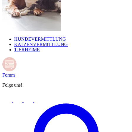
HUNDEVERMITTLUNG
KATZENVERMITTLUNG
TIERHEIME
Forum
Folge uns!